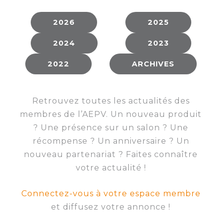
membres
Ateliers
CONTACT
Dispositifs
AEPV
Actualité
2026
2025
partenaires
des
Club
2024
2023
membres
de
managers
Kit
2022
ARCHIVES
intermédiaires
de
Offres
l’adhérent
privilèges
AEPV
Retrouvez toutes les actualités des
au
Proposer
membres de l’AEPV. Un nouveau produit
féminin
une
? Une présence sur un salon ? Une
offre
Industrie
récompense ? Un anniversaire ? Un
privilège
nouveau partenariat ? Faites connaître
Bâtiment
votre actualité !
Services
Defi
sportif
Connectez-vous à votre espace membre
inter-
et diffusez votre annonce !
entreprises