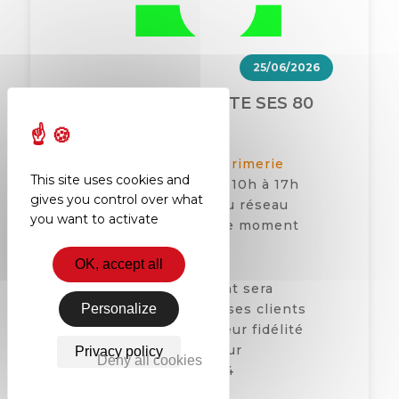
25/06/2026
IMPRIMERIE JERS FÊTE SES 80
ANS !
Jeudi 25 Juin 2026, l
‘imprimerie
This site uses cookies and
JERS
fête ses 80 ans de 10h à 17h
gives you control over what
et invite les membres du réseau
you want to activate
AEPV à venir partager ce moment
festif ensemble.
OK, accept all
Cet évènement marquant sera
Personalize
l’occasion de remercier ses clients
pour leur confiance et leur fidélité
qui ont contribuées à leur
Privacy policy
Deny all cookies
développement depuis 4
générations.