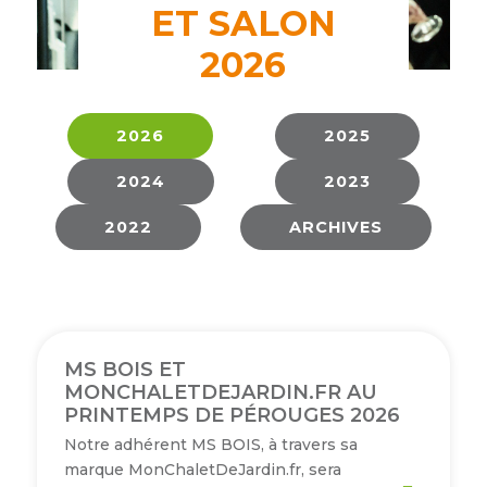
membres
ET SALON
Ateliers
CONTACT
Dispositifs
AEPV
Actualité
partenaires
2026
des
Club
membres
de
2026
2025
managers
Kit
intermédiaires
de
Offres
2024
2023
l’adhérent
privilèges
AEPV
2022
ARCHIVES
au
Proposer
féminin
une
offre
Industrie
privilège
Bâtiment
MS BOIS ET
MONCHALETDEJARDIN.FR AU
Services
Defi
PRINTEMPS DE PÉROUGES 2026
sportif
Notre adhérent MS BOIS, à travers sa
inter-
marque MonChaletDeJardin.fr, sera
entreprises