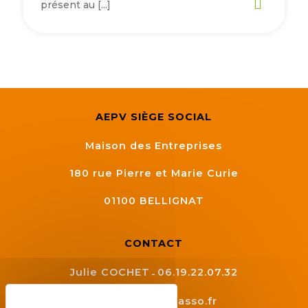
présent au […]
Semaine
de
l’industrie
Congrès
et
salons
AEPV SIÈGE SOCIAL
Projets
Maison des Entreprises
collaboratifs
180 rue Pierre et Marie Curie
Agenda
01100
BELLIGNAT
Newsletter
CONTACT
Julie COCHET
06.19.22.07.32
contact@aepv.asso.fr