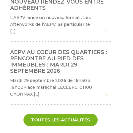
NOUVEAU RENDEZ-VOUS ENTRE
ADHÉRENTS
Semaine
de
L’AEPV lance un nouveau format : Les
l’industrie
Afterworks de l’AEPV. Sa particularité
[…]
Congrès
et
salons
AEPV AU COEUR DES QUARTIERS :
RENCONTRE AU PIED DES
Projets
IMMEUBLES : MARDI 29
collaboratifs
SEPTEMBRE 2026
Agenda
Mardi 29 septembre 2026 de 16h30 à
19h00Place maréchal LECLERC, 01100
Newsletter
OYONNAX […]
TOUTES LES ACTUALITÉS