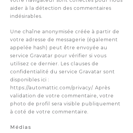
votre navigateur sont collectés pour nous
aider à la détection des commentaires
Semaine
de
indésirables.
l’industrie
Une chaîne anonymisée créée à partir de
Congrès
votre adresse de messagerie (également
et
appelée hash) peut être envoyée au
salons
service Gravatar pour vérifier si vous
Projets
utilisez ce dernier. Les clauses de
collaboratifs
confidentialité du service Gravatar sont
Agenda
disponibles ici :
https://automattic.com/privacy/. Après
Newsletter
validation de votre commentaire, votre
photo de profil sera visible publiquement
à coté de votre commentaire.
Médias