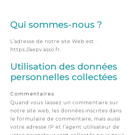
membres
Ateliers
CONTACT
Dispositifs
AEPV
Actualité
partenaires
des
Qui sommes-nous ?
Club
membres
de
managers
Kit
L’adresse de notre site Web est :
intermédiaires
de
Offres
https://aepv.asso.fr.
l’adhérent
privilèges
AEPV
Utilisation des données
au
Proposer
féminin
une
personnelles collectées
offre
Industrie
privilège
Commentaires
Bâtiment
Quand vous laissez un commentaire sur
Services
Defi
notre site web, les données inscrites dans
sportif
le formulaire de commentaire, mais aussi
inter-
votre adresse IP et l’agent utilisateur de
entreprises