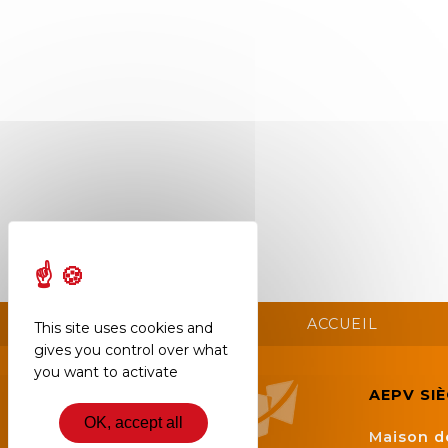
Semaine
de
l’industrie
Congrès
et
salons
Projets
collaboratifs
Agenda
Newsletter
ACCUEIL
This site uses cookies and
gives you control over what
you want to activate
AEPV SI
OK, accept all
Maison d