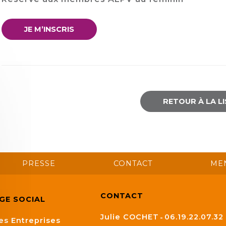
JE M’INSCRIS
RETOUR À LA L
PRESSE
CONTACT
ME
CONTACT
ÈGE SOCIAL
Julie COCHET
06.19.22.07.32
es Entreprises