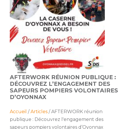
membres
Ateliers
CONTACT
Dispositifs
AEPV
Actualité
partenaires
des
Club
membres
de
managers
Kit
intermédiaires
de
Offres
l’adhérent
privilèges
AEPV
au
Proposer
féminin
une
offre
AFTERWORK RÉUNION PUBLIQUE :
Industrie
privilège
DÉCOUVREZ L’ENGAGEMENT DES
SAPEURS POMPIERS VOLONTAIRES
Bâtiment
D’OYONNAX
Services
Defi
Accueil
/
Articles
/ AFTERWORK réunion
sportif
inter-
publique : Découvrez l'engagement des
entreprises
sapeurs pompiers volontaires d’Oyonnax