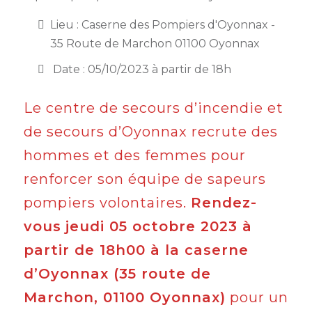
Semaine
Lieu : Caserne des Pompiers d'Oyonnax -
de
35 Route de Marchon 01100 Oyonnax
l’industrie
Date : 05/10/2023 à partir de 18h
Congrès
et
Le centre de secours d’incendie et
salons
de secours d’Oyonnax recrute des
Projets
hommes et des femmes pour
collaboratifs
renforcer son équipe de sapeurs
Agenda
pompiers volontaires.
Rendez-
Newsletter
vous
jeudi 05 octobre 2023 à
partir de 18h00 à la caserne
d’Oyonnax (35 route de
Marchon, 01100 Oyonnax)
pour un