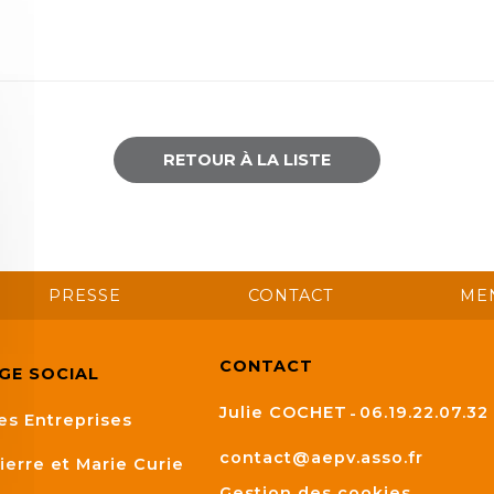
RETOUR À LA LISTE
PRESSE
CONTACT
ME
CONTACT
ÈGE SOCIAL
Julie COCHET
06.19.22.07.32
es Entreprises
contact@aepv.asso.fr
ierre et Marie Curie
Gestion des cookies