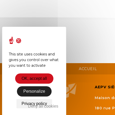
Semaine
de
l’industrie
Congrès
et
salons
Projets
This site uses cookies and
collaboratifs
gives you control over what
you want to activate
Agenda
ACCUEIL
OK, accept all
Newsletter
AEPV SI
Personalize
Maison d
Privacy policy
Deny all cookies
180 rue P