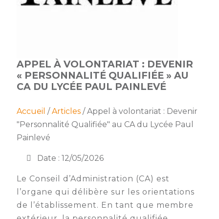
membres
Ateliers
CONTACT
Dispositifs
AEPV
Actualité
partenaires
des
Club
membres
de
APPEL À VOLONTARIAT : DEVENIR
managers
Kit
« PERSONNALITÉ QUALIFIÉE » AU
intermédiaires
de
Offres
CA DU LYCÉE PAUL PAINLEVÉ
l’adhérent
privilèges
AEPV
au
Proposer
Accueil
/
Articles
/ Appel à volontariat : Devenir
féminin
une
"Personnalité Qualifiée" au CA du Lycée Paul
offre
Industrie
Painlevé
privilège
Bâtiment
Date : 12/05/2026
Services
Le Conseil d’Administration (CA) est
Defi
sportif
l’organe qui délibère sur les orientations
inter-
de l’établissement. En tant que membre
entreprises
extérieur, la personnalité qualifiée