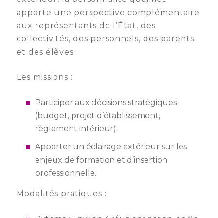
apporte une perspective complémentaire
Semaine
de
aux représentants de l’État, des
l’industrie
collectivités, des personnels, des parents
et des élèves.
Congrès
et
Les missions :
salons
Projets
Participer aux décisions stratégiques
collaboratifs
(budget, projet d’établissement,
règlement intérieur).
Agenda
Apporter un éclairage extérieur sur les
Newsletter
enjeux de formation et d’insertion
professionnelle.
Modalités pratiques :