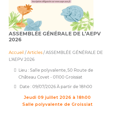
membres
Ateliers
CONTACT
Dispositifs
AEPV
Actualité
partenaires
des
Club
membres
de
ASSEMBLÉE GÉNÉRALE DE L’AEPV
managers
Kit
2026
intermédiaires
de
Offres
l’adhérent
privilèges
AEPV
Accueil
/
Articles
/ ASSEMBLÉE GÉNÉRALE DE
au
Proposer
L'AEPV 2026
féminin
une
offre
Lieu : Salle polyvalente, 50 Route de
Industrie
privilège
Château Covet - 01100 Groissiat
Bâtiment
Date : 09/07/2026 À partir de 18h00
Services
Defi
Jeudi 09 juillet 2026 à 18h00
sportif
Salle polyvalente de Groissiat
inter-
entreprises