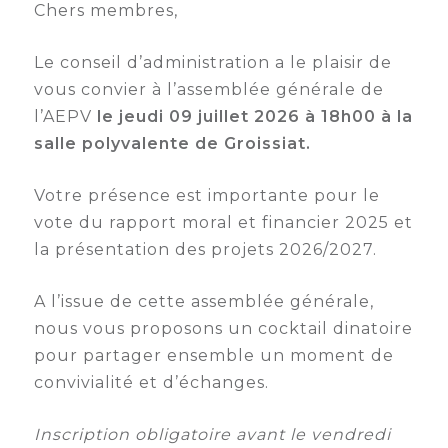
Chers membres,
Semaine
de
Le conseil d’administration a le plaisir de
l’industrie
vous convier à l’assemblée générale de
Congrès
l’AEPV
le jeudi 09 juillet 2026 à 18h00 à la
et
salle polyvalente de Groissiat.
salons
Votre présence est importante pour le
Projets
vote du rapport moral et financier 2025 et
collaboratifs
la présentation des projets 2026/2027.
Agenda
A l’issue de cette assemblée générale,
Newsletter
nous vous proposons un cocktail dinatoire
pour partager ensemble un moment de
convivialité et d’échanges.
Inscription obligatoire avant le vendredi