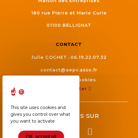
Maison des Entreprises
180 rue Pierre et Marie Curie
01100
BELLIGNAT
CONTACT
Julie COCHET
06.19.22.07.32
contact@aepv.asso.fr
Gestion des cookies
Nous contacter
This site uses cookies and
gives you control over what
SUIVEZ NOUS SUR
you want to activate
OK, accept all