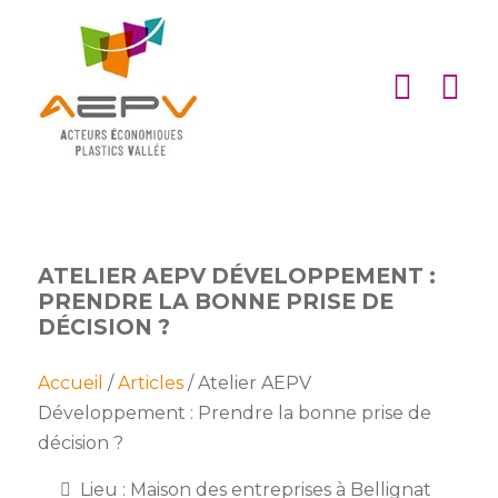
Cookies management panel
ACCUEIL
ASSOCIATION
ACTIONS
MEMBRES
ATELIER AEPV DÉVELOPPEMENT :
PRENDRE LA BONNE PRISE DE
PARTENARIATS
DÉCISION ?
Matinales
EMPLOI
et
Devenir
Accueil
/
Articles
/ Atelier AEPV
afterworks
membre
ACTUALITÉS
Développement : Prendre la bonne prise de
DE
décision ?
Visites
Liste
Partenaires
L’AEPV
d’entreprise
des
institutionnels
Lieu : Maison des entreprises à Bellignat