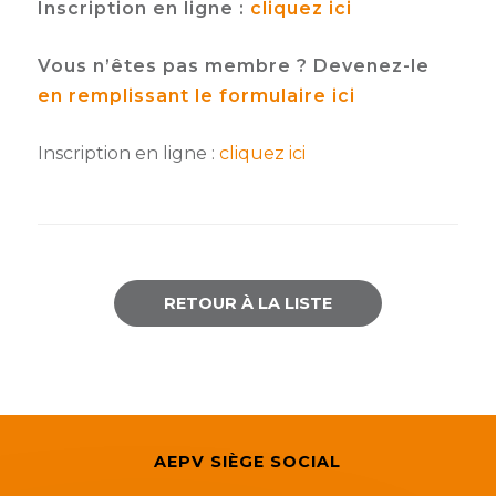
Inscription en ligne :
cliquez ici
Semaine
de
Vous n’êtes pas membre ? Devenez-le
l’industrie
en remplissant le formulaire ici
Congrès
Inscription en ligne :
cliquez ici
et
salons
Projets
collaboratifs
Agenda
RETOUR À LA LISTE
Newsletter
AEPV SIÈGE SOCIAL