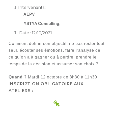
membres
Ateliers
CONTACT
Dispositifs
Intervenants :
AEPV
Actualité
partenaires
AEPV
des
Club
membres
YSTYA Consulting
,
de
managers
Kit
Date : 12/10/2021
intermédiaires
de
Offres
Comment définir son objectif, ne pas rester tout
l’adhérent
privilèges
AEPV
seul, écouter ses émotions, faire l’analyse de
au
Proposer
ce qu’on a à gagner ou à perdre, prendre le
féminin
une
temps de la décision et assumer son choix ?
offre
Industrie
privilège
Quand ?
Mardi 12 octobre de 8h30 à 11h30
Bâtiment
INSCRIPTION OBLIGATOIRE AUX
ATELIERS :
Services
Defi
sportif
inter-
entreprises