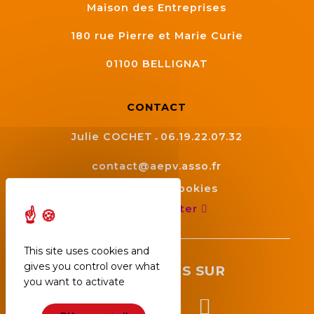
Maison des Entreprises
180 rue Pierre et Marie Curie
01100
BELLIGNAT
CONTACT
Julie COCHET
06.19.22.07.32
contact@aepv.asso.fr
Gestion des cookies
Nous contacter
This site uses cookies and
gives you control over what
SUIVEZ NOUS SUR
you want to activate