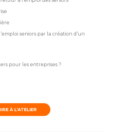
retour à l’emploi des seniors
ise
rière
emploi seniors par la création d’un
iers pour les entreprises ?
IRE À L’ATELIER