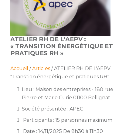
membres
Ateliers
CONTACT
Dispositifs
AEPV
Actualité
partenaires
des
Club
membres
de
ATELIER RH DE L’AEPV :
managers
Kit
« TRANSITION ÉNERGÉTIQUE ET
intermédiaires
de
Offres
PRATIQUES RH »
l’adhérent
privilèges
AEPV
au
Proposer
Accueil
/
Articles
/ ATELIER RH DE L'AEPV :
féminin
une
"Transition énergétique et pratiques RH"
offre
Industrie
privilège
Lieu : Maison des entreprises - 180 rue
Pierre et Marie Curie 01100 Bellignat
Bâtiment
Société présentée : APEC
Services
Defi
sportif
Participants : 15 personnes maximum
inter-
Date : 14/11/2025 De 8h30 à 11h30
entreprises