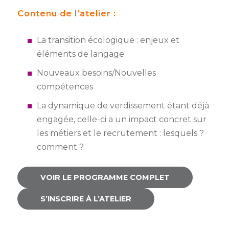
Contenu de l’atelier :
Semaine
de
l’industrie
La transition écologique : enjeux et
éléments de langage
Congrès
et
Nouveaux besoins/Nouvelles
salons
compétences
Projets
La dynamique de verdissement étant déjà
collaboratifs
engagée, celle-ci a un impact concret sur
les métiers et le recrutement : lesquels ?
Agenda
comment ?
Newsletter
VOIR LE PROGRAMME COMPLET
S’INSCRIRE À L’ATELIER