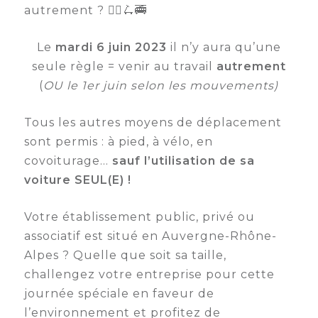
autrement ? 🚴‍♂️🛴🚎
Semaine
de
Le
mardi 6 juin 2023
il n’y aura qu’une
l’industrie
seule règle = venir au travail
autrement
Congrès
(
OU le 1er juin selon les mouvements)
et
salons
Tous les autres moyens de déplacement
sont permis : à pied, à vélo, en
Projets
collaboratifs
covoiturage…
sauf l’utilisation de sa
voiture SEUL(E) !
Agenda
Votre établissement public, privé ou
Newsletter
associatif est situé en Auvergne-Rhône-
Alpes ? Quelle que soit sa taille,
challengez votre entreprise pour cette
journée spéciale en faveur de
l’environnement et profitez de