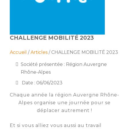
membres
Ateliers
CONTACT
Dispositifs
AEPV
Actualité
partenaires
des
Club
membres
de
CHALLENGE MOBILITÉ 2023
managers
Kit
intermédiaires
de
Offres
l’adhérent
privilèges
Accueil
/
Articles
/ CHALLENGE MOBILITÉ 2023
AEPV
au
Proposer
Société présentée : Région Auvergne
féminin
une
Rhône-Alpes
offre
Industrie
privilège
Date : 06/06/2023
Bâtiment
Chaque année la région Auvergne Rhône-
Alpes organise une journée pour se
Services
Defi
déplacer autrement !
sportif
inter-
Et si vous alliez vous aussi au travail
entreprises