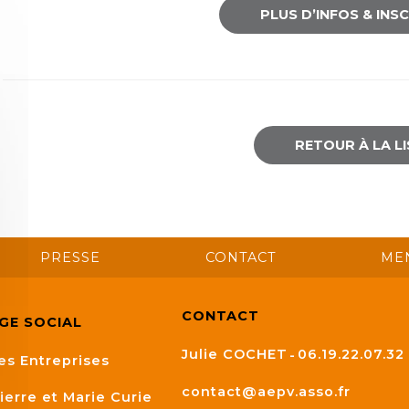
PLUS D’INFOS & INS
RETOUR À LA L
PRESSE
CONTACT
ME
CONTACT
ÈGE SOCIAL
Julie COCHET
06.19.22.07.32
es Entreprises
contact@aepv.asso.fr
ierre et Marie Curie