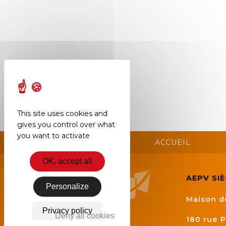
Semaine
de
l’industrie
Congrès
et
salons
Projets
This site uses cookies and
collaboratifs
gives you control over what
Agenda
you want to activate
ACCUEIL
Newsletter
OK, accept all
AEPV SI
Personalize
Maison d
Privacy policy
Deny all cookies
180 rue P