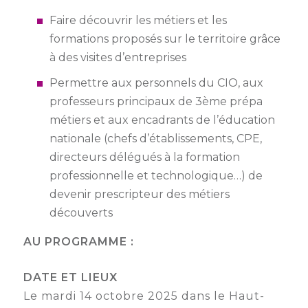
Faire découvrir les métiers et les
Semaine
de
formations proposés sur le territoire grâce
l’industrie
à des visites d’entreprises
Congrès
Permettre aux personnels du CIO, aux
et
professeurs principaux de 3
ème
prépa
salons
métiers et aux encadrants de l’éducation
nationale (chefs d’établissements, CPE,
Projets
collaboratifs
directeurs délégués à la formation
professionnelle et technologique…) de
Agenda
devenir prescripteur des métiers
Newsletter
découverts
AU PROGRAMME :
DATE ET LIEUX
Le mardi 14 octobre 2025 dans le Haut-