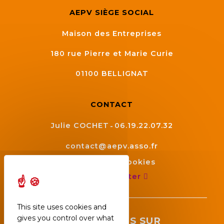
AEPV SIÈGE SOCIAL
Maison des Entreprises
180 rue Pierre et Marie Curie
01100
BELLIGNAT
CONTACT
Julie COCHET
06.19.22.07.32
contact@aepv.asso.fr
Gestion des cookies
Nous contacter
This site uses cookies and
gives you control over what
SUIVEZ NOUS SUR