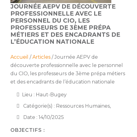
membres
JOURNÉE AEPV DE DÉCOUVERTE
Ateliers
CONTACT
Dispositifs
PROFESSIONNELLE AVEC LE
AEPV
Actualité
partenaires
PERSONNEL DU CIO, LES
des
Club
PROFESSEURS DE 3ÈME PRÉPA
membres
de
MÉTIERS ET DES ENCADRANTS DE
managers
Kit
L’ÉDUCATION NATIONALE
intermédiaires
de
Offres
l’adhérent
privilèges
Accueil
/
Articles
/ Journée AEPV de
AEPV
découverte professionnelle avec le personnel
au
Proposer
féminin
une
du CIO, les professeurs de 3ème prépa métiers
offre
et des encadrants de l’éducation nationale
Industrie
privilège
Lieu : Haut-Bugey
Bâtiment
Catégorie(s) : Ressources Humaines,
Services
Defi
Date : 14/10/2025
sportif
inter-
OBJECTIFS :
entreprises