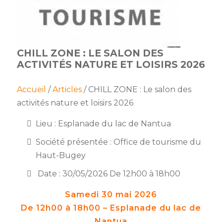
membres
Ateliers
CONTACT
Dispositifs
AEPV
Actualité
partenaires
des
Club
membres
CHILL ZONE : LE SALON DES
de
ACTIVITÉS NATURE ET LOISIRS 2026
managers
Kit
intermédiaires
de
Offres
l’adhérent
privilèges
Accueil
/
Articles
/ CHILL ZONE : Le salon des
AEPV
activités nature et loisirs 2026
au
Proposer
féminin
une
Lieu : Esplanade du lac de Nantua
offre
Industrie
privilège
Société présentée : Office de tourisme du
Haut-Bugey
Bâtiment
Date : 30/05/2026 De 12h00 à 18h00
Services
Defi
sportif
Samedi 30 mai 2026
inter-
De 12h00 à 18h00 – Esplanade du lac de
entreprises
Nantua