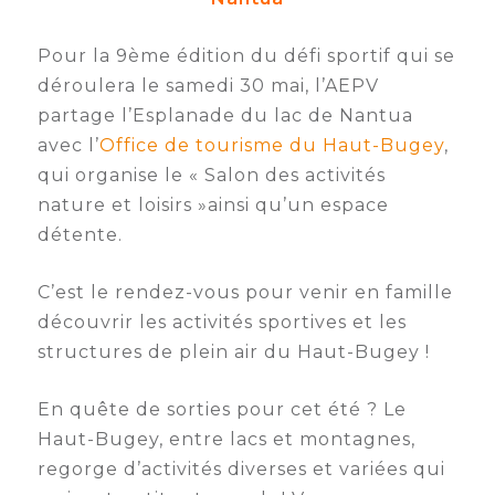
Semaine
Pour la 9ème édition du défi sportif qui se
de
l’industrie
déroulera le samedi 30 mai, l’AEPV
partage l’Esplanade du lac de Nantua
Congrès
avec l’
Office de tourisme du Haut-Bugey
,
et
qui organise le « Salon des activités
salons
nature et loisirs »ainsi qu’un espace
Projets
détente.
collaboratifs
C’est le rendez-vous pour venir en famille
Agenda
découvrir les activités sportives et les
Newsletter
structures de plein air du Haut-Bugey !
En quête de sorties pour cet été ? Le
Haut-Bugey, entre lacs et montagnes,
regorge d’activités diverses et variées qui