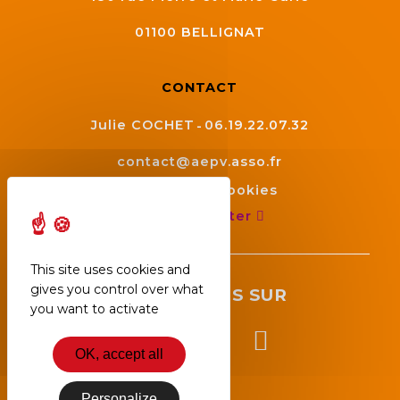
01100
BELLIGNAT
CONTACT
Julie COCHET
06.19.22.07.32
contact@aepv.asso.fr
Gestion des cookies
Nous contacter
This site uses cookies and
gives you control over what
SUIVEZ NOUS SUR
you want to activate
OK, accept all
Personalize