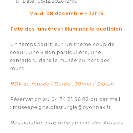
Date : 08/12/2026 12h15
Semaine
Mardi 08 décembre – 12h15
de
l’industrie
Fête des lumières : illuminer le quotidien
Congrès
et
Un temps court, sur un thème coup de
salons
coeur, une vision particulière, une
Projets
sensation.. dans le musée ou hors des
collaboratifs
murs.
Agenda
RDV au musée / Durée : 30min / Gratuit
Newsletter
Réservation au 04 74 81 96 82 ou par mail
: museepeigne.plasturgie@oyonnax.fr
Restauration proposée au café des Artistes