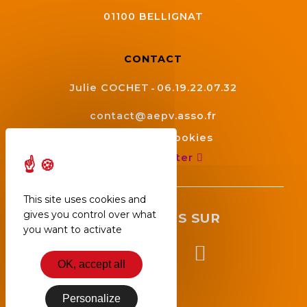
01100
BELLIGNAT
CONTACT
Julie COCHET
06.19.22.07.32
contact@aepv.asso.fr
Gestion des cookies
Nous contacter
This site uses cookies and
gives you control over what
SUIVEZ NOUS SUR
you want to activate
OK, accept all
Personalize