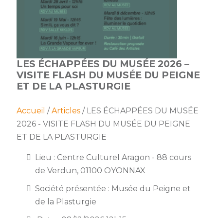
membres
Ateliers
CONTACT
Dispositifs
AEPV
Actualité
partenaires
des
Club
membres
de
LES ÉCHAPPÉES DU MUSÉE 2026 –
managers
Kit
VISITE FLASH DU MUSÉE DU PEIGNE
intermédiaires
de
Offres
ET DE LA PLASTURGIE
l’adhérent
privilèges
AEPV
au
Proposer
Accueil
/
Articles
/ LES ÉCHAPPÉES DU MUSÉE
féminin
une
2026 - VISITE FLASH DU MUSÉE DU PEIGNE
offre
Industrie
ET DE LA PLASTURGIE
privilège
Bâtiment
Lieu : Centre Culturel Aragon - 88 cours
de Verdun, 01100 OYONNAX
Services
Defi
Société présentée : Musée du Peigne et
sportif
inter-
de la Plasturgie
entreprises