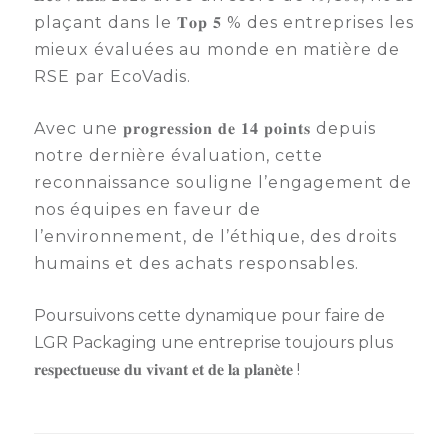
plaçant dans le 𝐓𝐨𝐩 𝟓 % des entreprises les
Semaine
mieux évaluées au monde en matière de
de
l’industrie
RSE par EcoVadis.
Congrès
Avec une 𝐩𝐫𝐨𝐠𝐫𝐞𝐬𝐬𝐢𝐨𝐧 𝐝𝐞 𝟏𝟒 𝐩𝐨𝐢𝐧𝐭𝐬 depuis
et
notre dernière évaluation, cette
salons
reconnaissance souligne l’engagement de
Projets
nos équipes en faveur de
collaboratifs
l’environnement, de l’éthique, des droits
humains et des achats responsables.
Agenda
Newsletter
Poursuivons cette dynamique pour faire de
LGR Packaging une entreprise toujours plus
𝐫𝐞𝐬𝐩𝐞𝐜𝐭𝐮𝐞𝐮𝐬𝐞 𝐝𝐮 𝐯𝐢𝐯𝐚𝐧𝐭 𝐞𝐭 𝐝𝐞 𝐥𝐚 𝐩𝐥𝐚𝐧𝐞̀𝐭𝐞 !