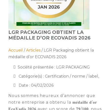
membres
Ateliers
CONTACT
Dispositifs
AEPV
Actualité
partenaires
des
Club
membres
de
LGR PACKAGING OBTIENT LA
managers
Kit
MÉDAILLE D’OR ECOVADIS 2026
intermédiaires
de
Offres
l’adhérent
privilèges
AEPV
Accueil
/
Articles
/ LGR Packaging obtient la
au
Proposer
médaille d’or ECOVADIS 2026
féminin
une
offre
Société présentée : LGR PACKAGING
Industrie
privilège
Catégorie(s) : Certification / norme / label,
Bâtiment
Date : 04/02/2026
Services
Defi
Nous sommes heureux d’annoncer que
sportif
inter-
notre entreprise a obtenu la 𝐦𝐞́𝐝𝐚𝐢𝐥𝐥𝐞 𝐝’𝐨𝐫
entreprises
𝐄𝐜𝐨𝐕𝐚𝐝𝐢𝐬 𝟐𝟎𝟐𝟔 avec un score de 𝟕𝟗/𝟏𝟎𝟎, nous