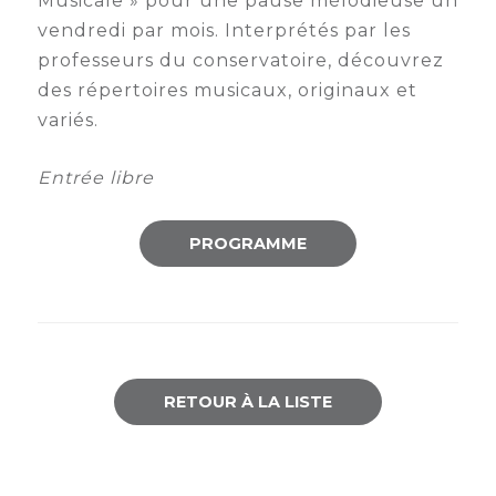
Musicale » pour une pause mélodieuse un
vendredi par mois. Interprétés par les
Semaine
de
professeurs du conservatoire, découvrez
l’industrie
des répertoires musicaux, originaux et
variés.
Congrès
et
Entrée libre
salons
Projets
PROGRAMME
collaboratifs
Agenda
Newsletter
RETOUR À LA LISTE