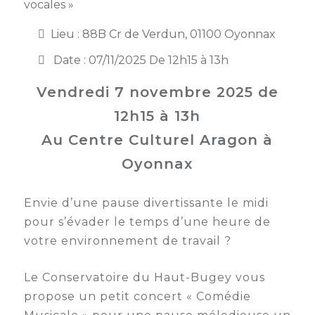
membres
vocales »
Ateliers
CONTACT
Dispositifs
AEPV
Actualité
partenaires
Lieu : 88B Cr de Verdun, 01100 Oyonnax
des
Club
Date : 07/11/2025 De 12h15 à 13h
membres
de
Vendredi 7 novembre 2025 de
managers
Kit
intermédiaires
de
Offres
12h15 à 13h
l’adhérent
privilèges
AEPV
Au Centre Culturel Aragon à
au
Proposer
Oyonnax
féminin
une
offre
Industrie
privilège
Envie d’une pause divertissante le midi
pour s’évader le temps d’une heure de
Bâtiment
votre environnement de travail ?
Services
Defi
sportif
Le Conservatoire du Haut-Bugey vous
inter-
propose un petit concert « Comédie
entreprises