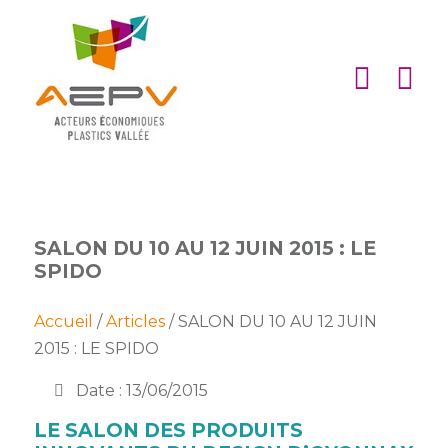
Cookies management panel
ACCUEIL
ASSOCIATION
ACTIONS
MEMBRES
SALON DU 10 AU 12 JUIN 2015 : LE
SPIDO
PARTENARIATS
Matinales
Accueil
/
Articles
/ SALON DU 10 AU 12 JUIN
EMPLOI
et
Devenir
2015 : LE SPIDO
afterworks
membre
ACTUALITÉS
Date : 13/06/2015
DE
Visites
Liste
Partenaires
L’AEPV
d’entreprise
des
LE SALON DES PRODUITS
institutionnels