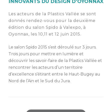
membres
INNOVANTS DU DESIGN D’OYONNAX
Ateliers
CONTACT
Dispositifs
AEPV
Actualité
partenaires
Les acteurs de la Plastics Vallée se sont
des
donnés rendez-vous pour la deuxième
Club
membres
de
édition du salon Spido à Valexpo, à
managers
Kit
Oyonnax, les 10,11 et 12 juin 2015.
intermédiaires
de
Offres
l’adhérent
privilèges
Le salon Spido 2015 s’est déroulé sur 3 jours.
AEPV
Trois jours pour mettre en lumière et
au
Proposer
féminin
une
découvrir les savoir-faire de la Plastics Vallée et
offre
rencontrer les acteurs d’un territoire
Industrie
privilège
d’excellence s’étirant entre le Haut-Bugey au
Bâtiment
Nord de l’Ain et le Sud du Jura.
Services
Defi
sportif
inter-
entreprises