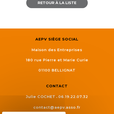
RETOUR À LA LISTE
Semaine
de
l’industrie
Congrès
et
AEPV SIÈGE SOCIAL
salons
Maison des Entreprises
Projets
collaboratifs
180 rue Pierre et Marie Curie
Agenda
01100
BELLIGNAT
Newsletter
CONTACT
Julie COCHET
06.19.22.07.32
contact@aepv.asso.fr