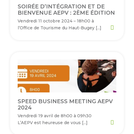
SOIRÉE D’INTÉGRATION ET DE
Semaine
BIENVENUE AEPV : 2ÈME ÉDITION
de
Vendredi 11 octobre 2024 – 18h00 à
l’industrie
l’Office de Tourisme du Haut-Bugey […]
Congrès
et
salons
Projets
collaboratifs
Agenda
Newsletter
SPEED BUSINESS MEETING AEPV
2024
Vendredi 19 avril de 8h00 à 09h30
L’AEPV est heureuse de vous […]