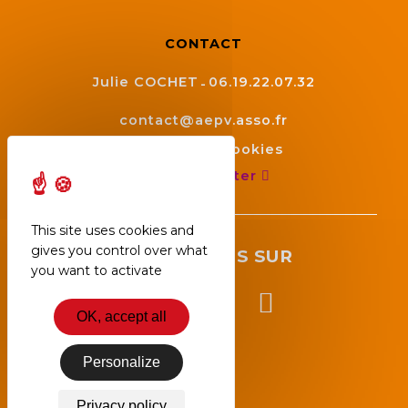
CONTACT
Julie COCHET
06.19.22.07.32
contact@aepv.asso.fr
Gestion des cookies
Nous contacter
This site uses cookies and
gives you control over what
SUIVEZ NOUS SUR
you want to activate
OK, accept all
Personalize
Privacy policy