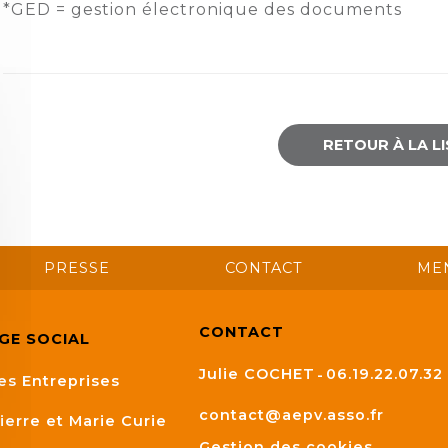
*GED = gestion électronique des documents
RETOUR À LA L
PRESSE
CONTACT
ME
CONTACT
ÈGE SOCIAL
Julie COCHET
06.19.22.07.32
es Entreprises
contact@aepv.asso.fr
ierre et Marie Curie
Gestion des cookies