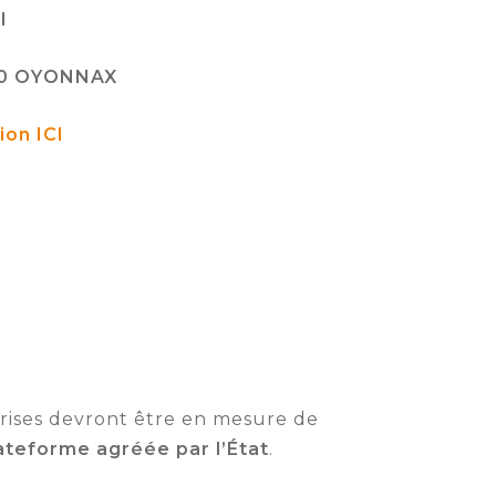
I
00 OYONNAX
ion ICI
prises devront être en mesure de
lateforme agréée par l’État
.