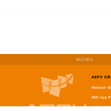
Semaine
de
l’industrie
Congrès
et
salons
Projets
collaboratifs
ACCUEIL
Agenda
Newsletter
AEPV SI
Maison d
180 rue P
01100
BE