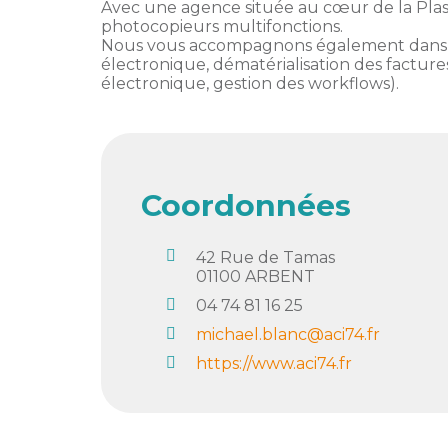
membres
Avec une agence située au cœur de la Plas
Ateliers
CONTACT
Dispositifs
photocopieurs multifonctions.
AEPV
Actualité
Nous vous accompagnons également dans vot
partenaires
électronique, dématérialisation des factures
des
électronique, gestion des workflows).
Club
membres
de
managers
Kit
intermédiaires
de
Offres
l’adhérent
privilèges
AEPV
Coordonnées
au
Proposer
féminin
une
42 Rue de Tamas
offre
01100
ARBENT
Industrie
privilège
04 74 81 16 25
Bâtiment
michael.blanc@aci74.fr
Services
https://www.aci74.fr
Defi
sportif
inter-
entreprises