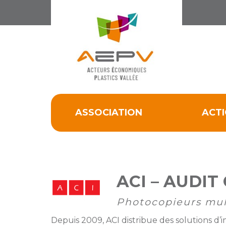
ACCUEIL
ASSOCIATION
ACTIONS
ASSOCIATION
ACT
MEMBRES
PARTENARIATS
Matinales
EMPLOI
et
Devenir
ACI – AUDIT
afterworks
membre
ACTUALITÉS
DE
Photocopieurs mult
Visites
Liste
Partenaires
L’AEPV
d’entreprise
des
institutionnels
Depuis 2009, ACI distribue des solutions 