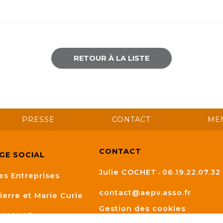
RETOUR À LA LISTE
PRESSE
CONTACT
ME
CONTACT
ÈGE SOCIAL
Julie COCHET
06.19.22.07.32
es Entreprises
contact@aepv.asso.fr
ierre et Marie Curie
Gestion des cookies
LLIGNAT