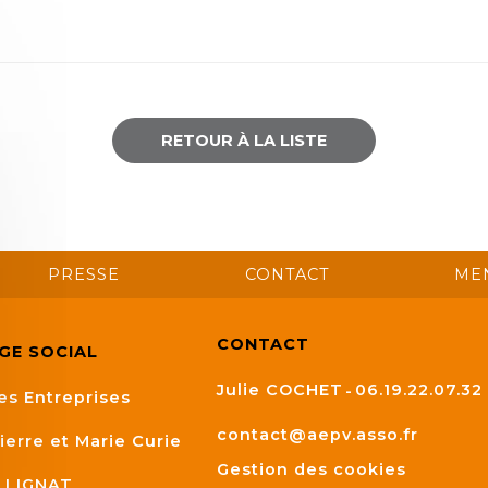
RETOUR À LA LISTE
PRESSE
CONTACT
ME
CONTACT
ÈGE SOCIAL
Julie COCHET
06.19.22.07.32
es Entreprises
contact@aepv.asso.fr
ierre et Marie Curie
Gestion des cookies
LLIGNAT