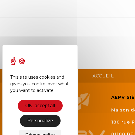
Semaine
de
l’industrie
Congrès
et
salons
Projets
collaboratifs
ACCUEIL
This site uses cookies and
Agenda
gives you control over what
you want to activate
Newsletter
AEPV SI
OK, accept all
Maison d
Personalize
180 rue P
01100
BE