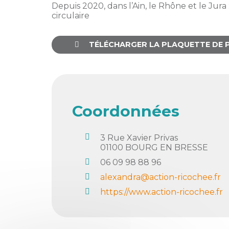
membres
Depuis 2020, dans l’Ain, le Rhône et le Jura
Ateliers
CONTACT
Dispositifs
circulaire
AEPV
Actualité
partenaires
des
Club
TÉLÉCHARGER LA PLAQUETTE DE 
membres
de
managers
Kit
intermédiaires
de
Offres
l’adhérent
privilèges
AEPV
Coordonnées
au
Proposer
féminin
une
offre
3 Rue Xavier Privas
Industrie
privilège
01100
BOURG EN BRESSE
06 09 98 88 96
Bâtiment
alexandra@action-ricochee.fr
Services
Defi
https://www.action-ricochee.fr
sportif
inter-
entreprises