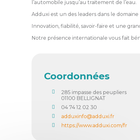
membres
l’automobile jusqu’au traitement de l’eau.
Ateliers
CONTACT
Dispositifs
AEPV
Actualité
Adduxi est un des leaders dans le domaine 
partenaires
des
Innovation, fiabilité, savoir-faire et une gr
Club
membres
de
Notre présence internationale vous fait bén
managers
Kit
intermédiaires
de
Offres
l’adhérent
privilèges
AEPV
au
Proposer
Coordonnées
féminin
une
offre
Industrie
privilège
285 impasse des peupliers
01100
BELLIGNAT
Bâtiment
04 74 12 02 30
Services
Defi
adduxinfo@adduxi.fr
sportif
https://www.adduxi.com/fr
inter-
entreprises