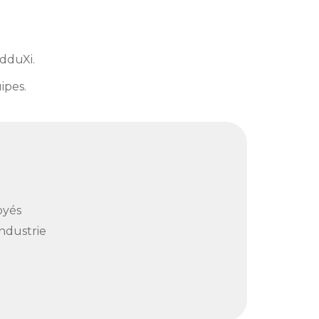
AdduXi.
ipes.
oyés
Industrie