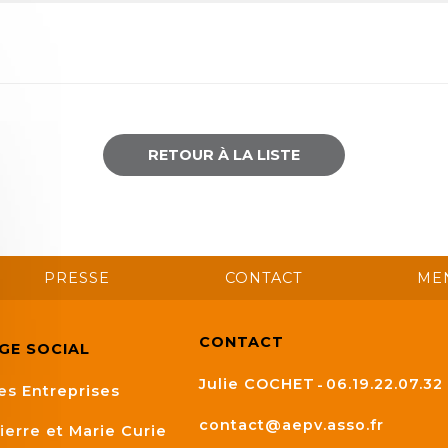
RETOUR À LA LISTE
PRESSE
CONTACT
ME
CONTACT
ÈGE SOCIAL
Julie COCHET
06.19.22.07.32
es Entreprises
contact@aepv.asso.fr
ierre et Marie Curie