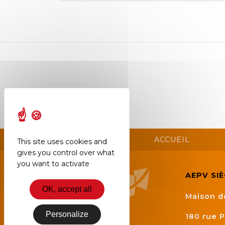
Semaine
de
l’industrie
Congrès
et
salons
Projets
collaboratifs
Agenda
ACCUEIL
This site uses cookies and
gives you control over what
Newsletter
you want to activate
AEPV SI
OK, accept all
Maison d
Personalize
180 rue P