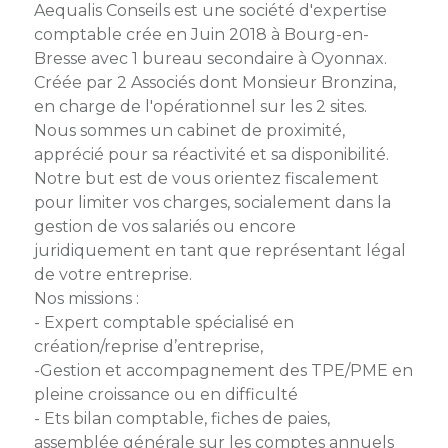
membres
Aequalis Conseils est une société d'expertise
Ateliers
CONTACT
Dispositifs
comptable crée en Juin 2018 à Bourg-en-
AEPV
Actualité
partenaires
Bresse avec 1 bureau secondaire à Oyonnax.
des
Créée par 2 Associés dont Monsieur Bronzina,
Club
membres
de
en charge de l'opérationnel sur les 2 sites.
managers
Kit
Nous sommes un cabinet de proximité,
intermédiaires
de
Offres
apprécié pour sa réactivité et sa disponibilité.
l’adhérent
privilèges
Notre but est de vous orientez fiscalement
AEPV
pour limiter vos charges, socialement dans la
au
Proposer
gestion de vos salariés ou encore
féminin
une
juridiquement en tant que représentant légal
offre
de votre entreprise.
Industrie
privilège
Nos missions :
Bâtiment
- Expert comptable spécialisé en
création/reprise d’entreprise,
Services
Defi
-Gestion et accompagnement des TPE/PME en
sportif
pleine croissance ou en difficulté
inter-
- Ets bilan comptable, fiches de paies,
entreprises
assemblée générale sur les comptes annuels