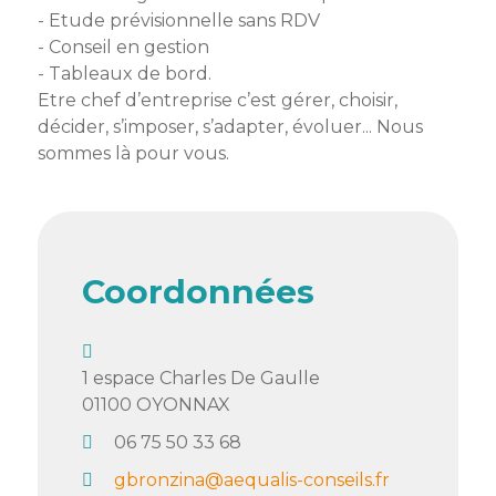
- Etude prévisionnelle sans RDV
Semaine
- Conseil en gestion
de
- Tableaux de bord.
l’industrie
Etre chef d’entreprise c’est gérer, choisir,
décider, s’imposer, s’adapter, évoluer... Nous
Congrès
sommes là pour vous.
et
salons
Projets
collaboratifs
Coordonnées
Agenda
Newsletter
1 espace Charles De Gaulle
01100
OYONNAX
06 75 50 33 68
gbronzina@aequalis-conseils.fr