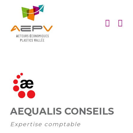
Cookies management panel
ACCUEIL
ASSOCIATION
ACTIONS
MEMBRES
PARTENARIATS
Matinales
EMPLOI
et
Devenir
afterworks
membre
AEQUALIS CONSEILS
ACTUALITÉS
DE
Visites
Liste
Partenaires
Expertise comptable
L’AEPV
d’entreprise
des
institutionnels