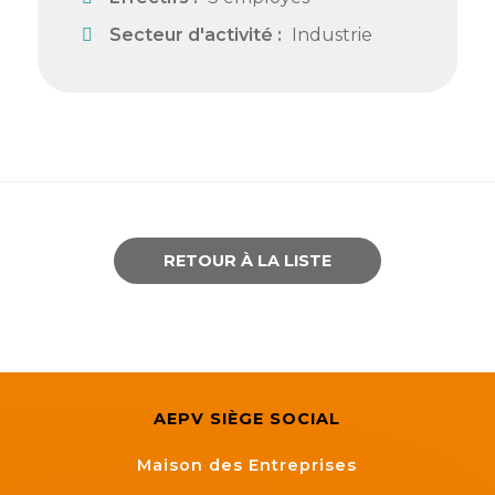
Semaine
Secteur d'activité :
Industrie
de
l’industrie
Congrès
et
salons
Projets
collaboratifs
RETOUR À LA LISTE
Agenda
Newsletter
AEPV SIÈGE SOCIAL
Maison des Entreprises