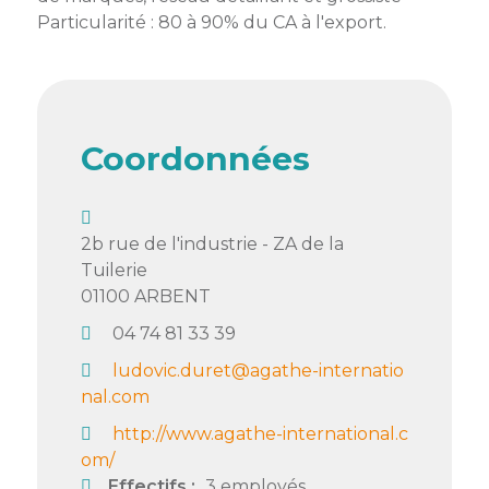
membres
Ateliers
Particularité : 80 à 90% du CA à l'export.
CONTACT
Dispositifs
AEPV
Actualité
partenaires
des
Club
membres
de
managers
Kit
Coordonnées
intermédiaires
de
Offres
l’adhérent
privilèges
AEPV
au
Proposer
2b rue de l'industrie - ZA de la
féminin
une
Tuilerie
offre
01100
ARBENT
Industrie
privilège
04 74 81 33 39
Bâtiment
ludovic.duret@agathe-internatio
Services
nal.com
Defi
sportif
http://www.agathe-international.c
inter-
om/
entreprises
Effectifs :
3 employés