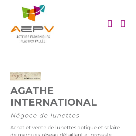
Cookies management panel
ACCUEIL
ASSOCIATION
ACTIONS
MEMBRES
PARTENARIATS
AGATHE
Matinales
EMPLOI
INTERNATIONAL
et
Devenir
afterworks
membre
ACTUALITÉS
Négoce de lunettes
DE
Visites
Liste
Partenaires
Achat et vente de lunettes optique et solaire
L’AEPV
d’entreprise
des
institutionnels
de marques, réseau détaillant et grossiste