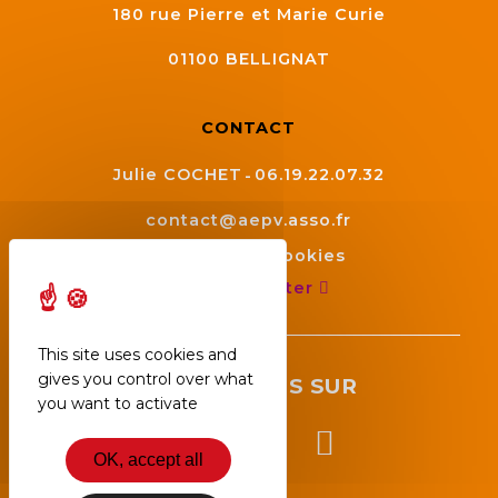
180 rue Pierre et Marie Curie
01100
BELLIGNAT
CONTACT
Julie COCHET
06.19.22.07.32
contact@aepv.asso.fr
Gestion des cookies
Nous contacter
This site uses cookies and
gives you control over what
SUIVEZ NOUS SUR
you want to activate
OK, accept all