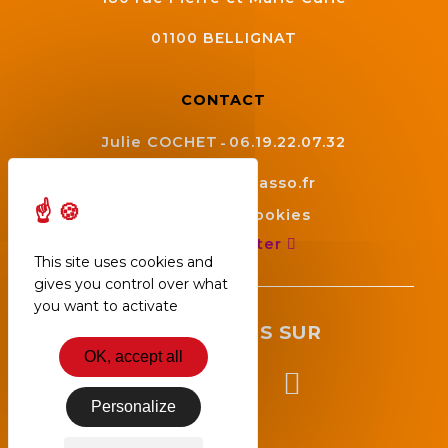
01100
BELLIGNAT
CONTACT
Julie COCHET
06.19.22.07.32
contact@aepv.asso.fr
Gestion des cookies
Nous contacter
This site uses cookies and
gives you control over what
you want to activate
SUIVEZ NOUS SUR
OK, accept all
Personalize