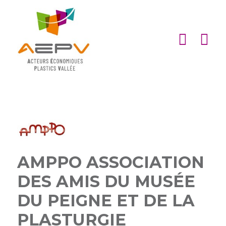
Cookies management panel
ACCUEIL
ASSOCIATION
ACTIONS
MEMBRES
PARTENARIATS
AMPPO ASSOCIATION
Matinales
EMPLOI
et
Devenir
DES AMIS DU MUSÉE
afterworks
membre
ACTUALITÉS
DU PEIGNE ET DE LA
DE
Visites
Liste
Partenaires
L’AEPV
PLASTURGIE
d’entreprise
des
institutionnels