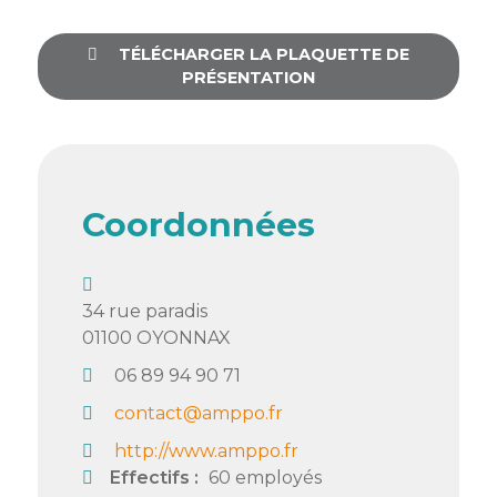
Semaine
TÉLÉCHARGER LA PLAQUETTE DE
de
PRÉSENTATION
l’industrie
Congrès
et
salons
Coordonnées
Projets
collaboratifs
Agenda
34 rue paradis
01100
OYONNAX
Newsletter
06 89 94 90 71
contact@amppo.fr
http://www.amppo.fr
Effectifs :
60 employés