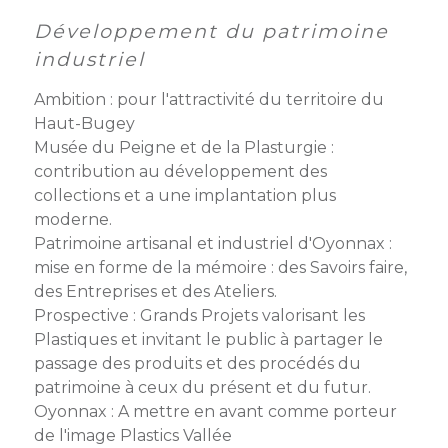
membres
Ateliers
CONTACT
Dispositifs
Développement du patrimoine
AEPV
Actualité
partenaires
industriel
des
Club
membres
Ambition : pour l'attractivité du territoire du
de
Haut-Bugey
managers
Kit
Musée du Peigne et de la Plasturgie :
intermédiaires
de
Offres
contribution au développement des
l’adhérent
privilèges
AEPV
collections et a une implantation plus
au
Proposer
moderne.
féminin
une
Patrimoine artisanal et industriel d'Oyonnax :
offre
mise en forme de la mémoire : des Savoirs faire,
Industrie
privilège
des Entreprises et des Ateliers.
Prospective : Grands Projets valorisant les
Bâtiment
Plastiques et invitant le public à partager le
Services
passage des produits et des procédés du
Defi
patrimoine à ceux du présent et du futur.
sportif
Oyonnax : A mettre en avant comme porteur
inter-
de l'image Plastics Vallée
entreprises