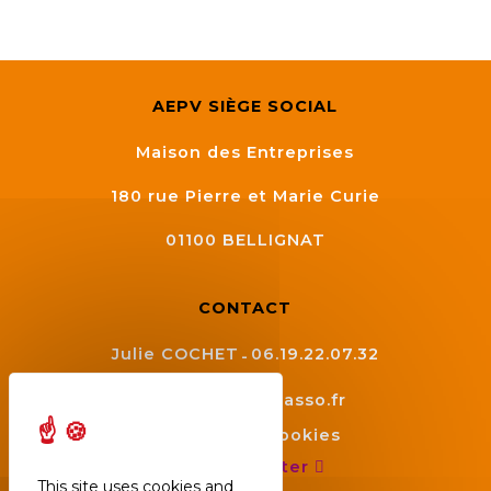
AEPV SIÈGE SOCIAL
Maison des Entreprises
180 rue Pierre et Marie Curie
01100
BELLIGNAT
CONTACT
Julie COCHET
06.19.22.07.32
contact@aepv.asso.fr
Gestion des cookies
Nous contacter
This site uses cookies and