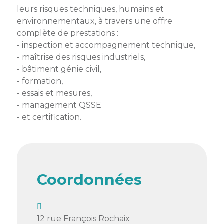
membres
leurs risques techniques, humains et
Ateliers
CONTACT
Dispositifs
AEPV
Actualité
environnementaux, à travers une offre
partenaires
des
complète de prestations :
Club
membres
- inspection et accompagnement technique,
de
- maîtrise des risques industriels,
managers
Kit
- bâtiment génie civil,
intermédiaires
de
Offres
- formation,
l’adhérent
privilèges
- essais et mesures,
AEPV
- management QSSE
au
Proposer
- et certification.
féminin
une
offre
Industrie
privilège
Bâtiment
Coordonnées
Services
Defi
sportif
inter-
entreprises
12 rue François Rochaix