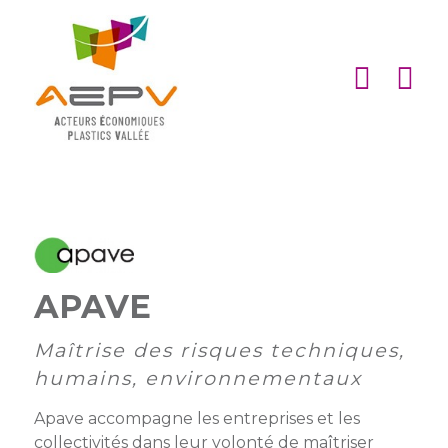
Cookies management panel
ACCUEIL
ASSOCIATION
ACTIONS
MEMBRES
PARTENARIATS
APAVE
Matinales
EMPLOI
et
Devenir
Maîtrise des risques techniques,
afterworks
membre
ACTUALITÉS
humains, environnementaux
DE
Visites
Liste
Partenaires
Apave accompagne les entreprises et les
L’AEPV
d’entreprise
des
institutionnels
collectivités dans leur volonté de maîtriser