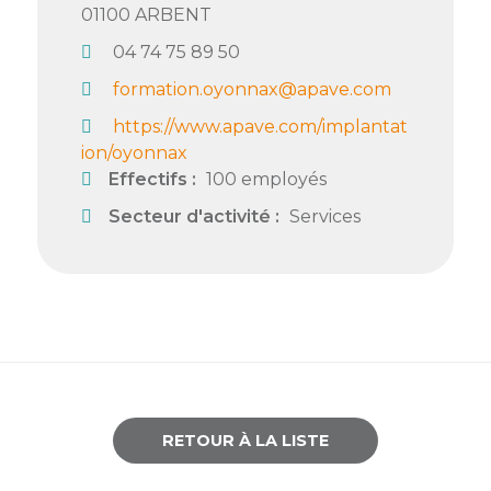
01100
ARBENT
Semaine
04 74 75 89 50
de
l’industrie
formation.oyonnax@apave.com
https://www.apave.com/implantat
Congrès
et
ion/oyonnax
salons
Effectifs :
100 employés
Secteur d'activité :
Services
Projets
collaboratifs
Agenda
Newsletter
RETOUR À LA LISTE