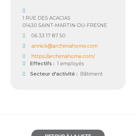
Semaine
de
1 RUE DES ACACIAS
l’industrie
01430
SAINT-MARTIN-DU-FRESNE
Congrès
06 33 17 87 50
et
annick@archimahome.com
salons
https://archimahome.com/
Projets
Effectifs :
1 employés
collaboratifs
Secteur d'activité :
Bâtiment
Agenda
Newsletter