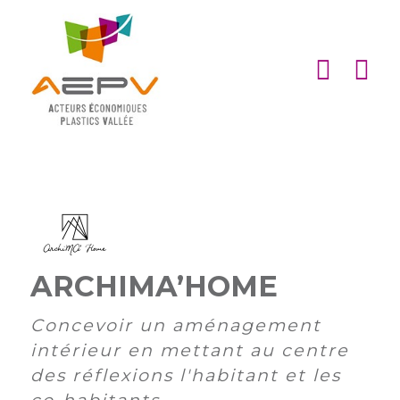
Cookies management panel
ACCUEIL
ASSOCIATION
ACTIONS
MEMBRES
PARTENARIATS
ARCHIMA’HOME
Matinales
EMPLOI
et
Devenir
Concevoir un aménagement
afterworks
membre
ACTUALITÉS
intérieur en mettant au centre
DE
Visites
Liste
Partenaires
des réflexions l'habitant et les
L’AEPV
d’entreprise
des
institutionnels