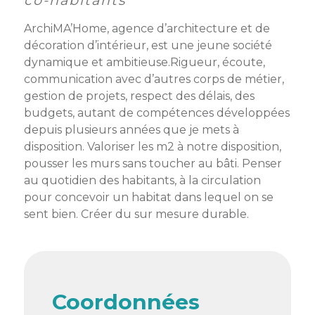
co-habitants
membres
Ateliers
CONTACT
Dispositifs
ArchiMA’Home, agence d’architecture et de
AEPV
Actualité
partenaires
décoration d’intérieur, est une jeune société
des
Club
membres
dynamique et ambitieuse.Rigueur, écoute,
de
communication avec d’autres corps de métier,
managers
Kit
gestion de projets, respect des délais, des
intermédiaires
de
Offres
budgets, autant de compétences développées
l’adhérent
privilèges
depuis plusieurs années que je mets à
AEPV
disposition. Valoriser les m2 à notre disposition,
au
Proposer
pousser les murs sans toucher au bâti. Penser
féminin
une
au quotidien des habitants, à la circulation
offre
Industrie
pour concevoir un habitat dans lequel on se
privilège
sent bien. Créer du sur mesure durable.
Bâtiment
Services
Defi
sportif
inter-
Coordonnées
entreprises