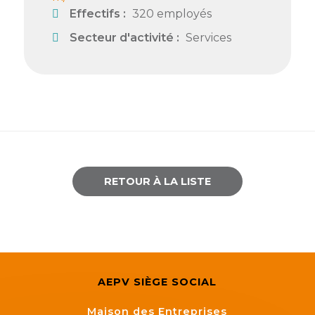
Effectifs :
320 employés
Semaine
de
Secteur d'activité :
Services
l’industrie
Congrès
et
salons
Projets
collaboratifs
RETOUR À LA LISTE
Agenda
Newsletter
AEPV SIÈGE SOCIAL
Maison des Entreprises