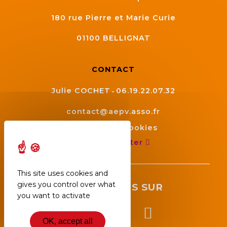
180 rue Pierre et Marie Curie
01100
BELLIGNAT
CONTACT
Julie COCHET
06.19.22.07.32
contact@aepv.asso.fr
Gestion des cookies
Nous contacter
This site uses cookies and
gives you control over what
SUIVEZ NOUS SUR
you want to activate
OK, accept all