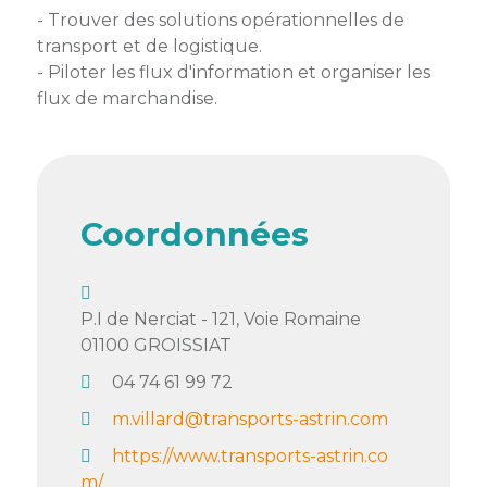
membres
- Trouver des solutions opérationnelles de
Ateliers
CONTACT
Dispositifs
AEPV
Actualité
transport et de logistique.
partenaires
des
- Piloter les flux d'information et organiser les
Club
membres
flux de marchandise.
de
managers
Kit
intermédiaires
de
Offres
l’adhérent
privilèges
AEPV
Coordonnées
au
Proposer
féminin
une
offre
Industrie
privilège
P.I de Nerciat - 121, Voie Romaine
01100
GROISSIAT
Bâtiment
04 74 61 99 72
Services
Defi
m.villard@transports-astrin.com
sportif
inter-
https://www.transports-astrin.co
entreprises
m/