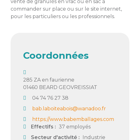
vente de granulés en vrac ou en sac à
commander sur place ou sur le site internet,
Semaine
pour les particuliers ou les professionnels.
de
l’industrie
Congrès
et
salons
Coordonnées
Projets
collaboratifs
285 ZA en faurienne
Agenda
01460
BEARD GEOVREISSIAT
Newsletter
04 74 76 27 38
bab.laboiteabois@wanadoo.fr
https://www.babemballages.com
Effectifs :
37 employés
Secteur d'activité :
Industrie