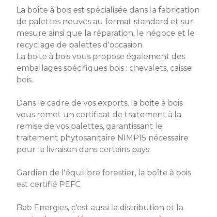
membres
Ateliers
La boîte à bois est spécialisée dans la fabrication
CONTACT
Dispositifs
AEPV
Actualité
de palettes neuves au format standard et sur
partenaires
des
mesure ainsi que la réparation, le négoce et le
Club
membres
recyclage de palettes d'occasion.
de
La boite à bois vous propose également des
managers
Kit
emballages spécifiques bois : chevalets, caisse
intermédiaires
de
Offres
bois.
l’adhérent
privilèges
AEPV
Dans le cadre de vos exports, la boite à bois
au
Proposer
vous remet un certificat de traitement à la
féminin
une
remise de vos palettes, garantissant le
offre
Industrie
traitement phytosanitaire NIMP15 nécessaire
privilège
pour la livraison dans certains pays.
Bâtiment
Gardien de l'équilibre forestier, la boîte à bois
Services
Defi
est certifié PEFC.
sportif
inter-
Bab Energies, c'est aussi la distribution et la
entreprises