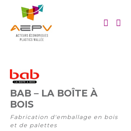
Cookies management panel
ACCUEIL
ASSOCIATION
ACTIONS
MEMBRES
PARTENARIATS
BAB – LA BOÎTE À
Matinales
EMPLOI
et
Devenir
BOIS
afterworks
membre
ACTUALITÉS
DE
Fabrication d'emballage en bois
Visites
Liste
Partenaires
L’AEPV
et de palettes
d’entreprise
des
institutionnels