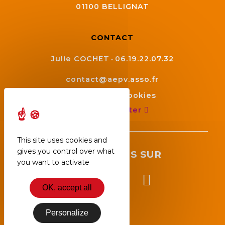
01100
BELLIGNAT
CONTACT
Julie COCHET
06.19.22.07.32
contact@aepv.asso.fr
Gestion des cookies
Nous contacter
This site uses cookies and
gives you control over what
SUIVEZ NOUS SUR
you want to activate
OK, accept all
Personalize