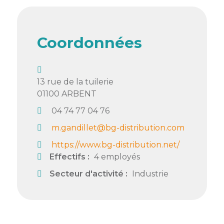
Semaine
de
l’industrie
Coordonnées
Congrès
et
salons
13 rue de la tuilerie
01100
ARBENT
Projets
04 74 77 04 76
collaboratifs
m.gandillet@bg-distribution.com
Agenda
https://www.bg-distribution.net/
Newsletter
Effectifs :
4 employés
Secteur d'activité :
Industrie