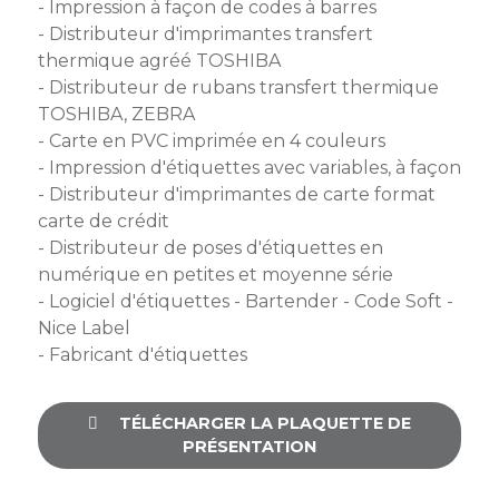
membres
- Impression à façon de codes à barres
Ateliers
CONTACT
Dispositifs
- Distributeur d'imprimantes transfert
AEPV
Actualité
partenaires
thermique agréé TOSHIBA
des
- Distributeur de rubans transfert thermique
Club
membres
TOSHIBA, ZEBRA
de
- Carte en PVC imprimée en 4 couleurs
managers
Kit
- Impression d'étiquettes avec variables, à façon
intermédiaires
de
Offres
- Distributeur d'imprimantes de carte format
l’adhérent
privilèges
AEPV
carte de crédit
au
Proposer
- Distributeur de poses d'étiquettes en
féminin
une
numérique en petites et moyenne série
offre
- Logiciel d'étiquettes - Bartender - Code Soft -
Industrie
privilège
Nice Label
- Fabricant d'étiquettes
Bâtiment
Services
Defi
TÉLÉCHARGER LA PLAQUETTE DE
sportif
PRÉSENTATION
inter-
entreprises