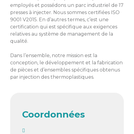
membres
employés et possédons un parc industriel de 17
Ateliers
CONTACT
Dispositifs
presses à injecter. Nous sommes certifiées ISO
AEPV
Actualité
partenaires
9001 V2015. En d’autres termes, c’est une
des
Club
membres
certification qui est spécifique aux exigences
de
relatives au système de management de la
managers
Kit
qualité.
intermédiaires
de
Offres
l’adhérent
privilèges
Dans l’ensemble, notre mission est la
AEPV
conception, le développement et la fabrication
au
Proposer
de pièces et d’ensembles spécifiques obtenus
féminin
une
par injection des thermoplastiques.
offre
Industrie
privilège
Bâtiment
Services
Defi
Coordonnées
sportif
inter-
entreprises