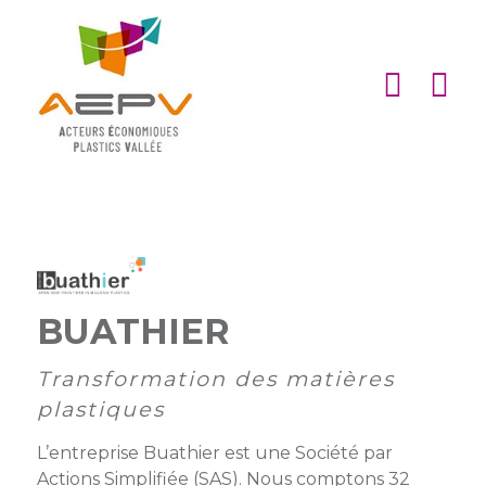
Cookies management panel
ACCUEIL
ASSOCIATION
ACTIONS
MEMBRES
PARTENARIATS
BUATHIER
Matinales
EMPLOI
et
Devenir
Transformation des matières
afterworks
membre
ACTUALITÉS
plastiques
DE
Visites
Liste
Partenaires
L’entreprise Buathier est une Société par
L’AEPV
d’entreprise
des
institutionnels
Actions Simplifiée (SAS). Nous comptons 32