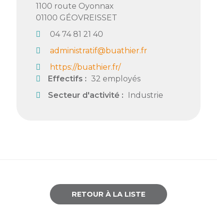
1100 route Oyonnax
Semaine
01100
GÉOVREISSET
de
04 74 81 21 40
l’industrie
administratif@buathier.fr
Congrès
https://buathier.fr/
et
Effectifs :
32 employés
salons
Secteur d'activité :
Industrie
Projets
collaboratifs
Agenda
Newsletter
RETOUR À LA LISTE