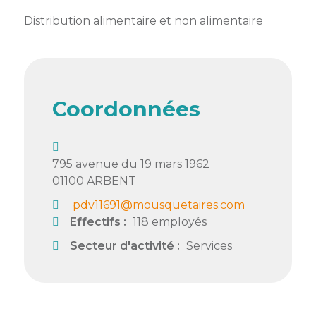
membres
Ateliers
CONTACT
Dispositifs
Distribution alimentaire et non alimentaire
AEPV
Actualité
partenaires
des
Club
membres
de
managers
Kit
Coordonnées
intermédiaires
de
Offres
l’adhérent
privilèges
AEPV
au
Proposer
795 avenue du 19 mars 1962
féminin
une
01100
ARBENT
offre
Industrie
privilège
pdv11691@mousquetaires.com
Effectifs :
118 employés
Bâtiment
Secteur d'activité :
Services
Services
Defi
sportif
inter-
entreprises