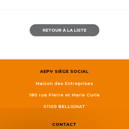
Semaine
de
l’industrie
RETOUR À LA LISTE
Congrès
et
salons
Projets
collaboratifs
AEPV SIÈGE SOCIAL
Agenda
Maison des Entreprises
Newsletter
180 rue Pierre et Marie Curie
01100
BELLIGNAT
CONTACT