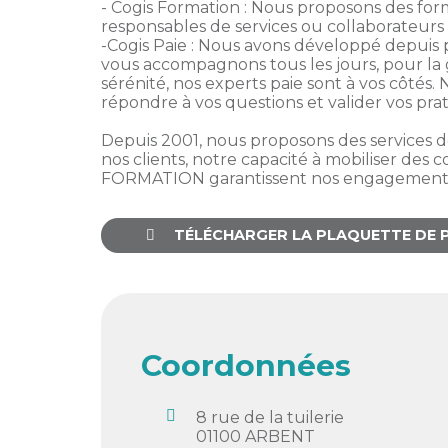
membres
- Cogis Formation : Nous proposons des fo
Ateliers
CONTACT
Dispositifs
responsables de services ou collaborateurs 
AEPV
Actualité
-Cogis Paie : Nous avons développé depuis p
partenaires
vous accompagnons tous les jours, pour la g
des
sérénité, nos experts paie sont à vos côtés
Club
membres
répondre à vos questions et valider vos prat
de
managers
Kit
Depuis 2001, nous proposons des services de
intermédiaires
de
Offres
nos clients, notre capacité à mobiliser des 
l’adhérent
privilèges
FORMATION garantissent nos engagements e
AEPV
au
Proposer
TÉLÉCHARGER LA PLAQUETTE DE 
féminin
une
offre
Industrie
privilège
Bâtiment
Coordonnées
Services
Defi
sportif
inter-
8 rue de la tuilerie
01100
ARBENT
entreprises