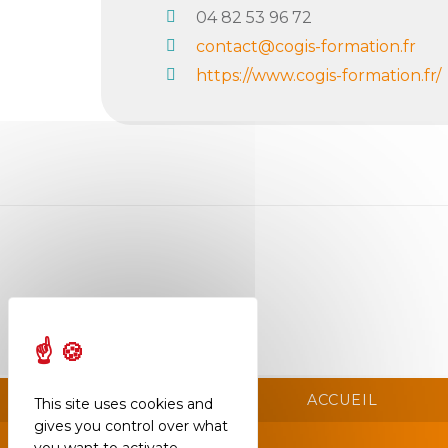
04 82 53 96 72
Semaine
contact@cogis-formation.fr
de
https://www.cogis-formation.fr/
l’industrie
Congrès
et
salons
Projets
collaboratifs
Agenda
Newsletter
ACCUEIL
This site uses cookies and
gives you control over what