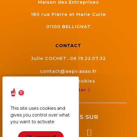
Maison des Entreprises
180 rue Pierre et Marie Curie
01100
BELLIGNAT
CONTACT
Julie COCHET
06.19.22.07.32
contact@aepv.asso.fr
Gestion des cookies
Nous contacter
This site uses cookies and
gives you control over what
SUIVEZ NOUS SUR
you want to activate