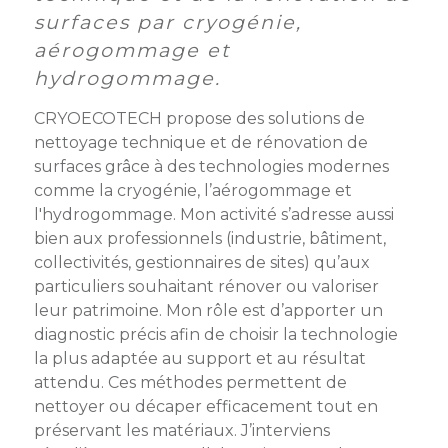
membres
Ateliers
surfaces par cryogénie,
CONTACT
Dispositifs
AEPV
Actualité
partenaires
aérogommage et
des
hydrogommage.
Club
membres
de
CRYOECOTECH propose des solutions de
managers
Kit
nettoyage technique et de rénovation de
intermédiaires
de
Offres
surfaces grâce à des technologies modernes
l’adhérent
privilèges
comme la cryogénie, l’aérogommage et
AEPV
l'hydrogommage. Mon activité s’adresse aussi
au
Proposer
bien aux professionnels (industrie, bâtiment,
féminin
une
offre
collectivités, gestionnaires de sites) qu’aux
Industrie
privilège
particuliers souhaitant rénover ou valoriser
leur patrimoine. Mon rôle est d’apporter un
Bâtiment
diagnostic précis afin de choisir la technologie
la plus adaptée au support et au résultat
Services
Defi
attendu. Ces méthodes permettent de
sportif
nettoyer ou décaper efficacement tout en
inter-
préservant les matériaux. J’interviens
entreprises