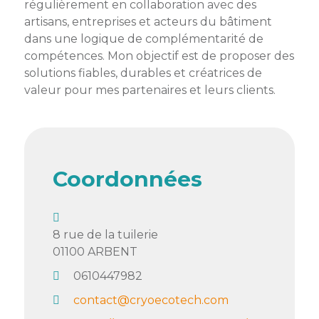
régulièrement en collaboration avec des
Semaine
artisans, entreprises et acteurs du bâtiment
de
dans une logique de complémentarité de
l’industrie
compétences. Mon objectif est de proposer des
solutions fiables, durables et créatrices de
Congrès
valeur pour mes partenaires et leurs clients.
et
salons
Projets
collaboratifs
Coordonnées
Agenda
Newsletter
8 rue de la tuilerie
01100
ARBENT
0610447982
contact@cryoecotech.com