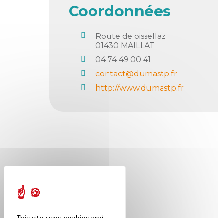
Coordonnées
Semaine
de
Route de oissellaz
l’industrie
01430
MAILLAT
Congrès
04 74 49 00 41
et
contact@dumastp.fr
salons
http://www.dumastp.fr
Projets
collaboratifs
Agenda
Newsletter