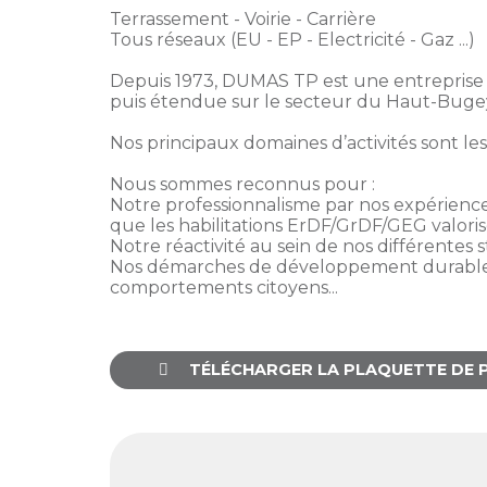
membres
Terrassement - Voirie - Carrière
Ateliers
CONTACT
Dispositifs
Tous réseaux (EU - EP - Electricité - Gaz ...)
AEPV
Actualité
partenaires
des
Depuis 1973, DUMAS TP est une entreprise
Club
membres
puis étendue sur le secteur du Haut-Bugey à
de
managers
Kit
Nos principaux domaines d’activités sont le
intermédiaires
de
Offres
Nous sommes reconnus pour :
l’adhérent
privilèges
Notre professionnalisme par nos expérience
AEPV
que les habilitations ErDF/GrDF/GEG valori
au
Proposer
Notre réactivité au sein de nos différentes 
féminin
une
Nos démarches de développement durable, sou
offre
comportements citoyens...
Industrie
privilège
Bâtiment
TÉLÉCHARGER LA PLAQUETTE DE 
Services
Defi
sportif
inter-
entreprises