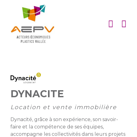
Cookies management panel
ACCUEIL
ASSOCIATION
ACTIONS
MEMBRES
PARTENARIATS
DYNACITE
Matinales
EMPLOI
et
Devenir
Location et vente immobilière
afterworks
membre
ACTUALITÉS
Dynacité, grâce à son expérience, son savoir-
DE
Visites
Liste
Partenaires
faire et la compétence de ses équipes,
L’AEPV
d’entreprise
des
institutionnels
accompagne les collectivités dans leurs projets