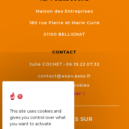
Maison des Entreprises
180 rue Pierre et Marie Curie
01100
BELLIGNAT
CONTACT
Julie COCHET
06.19.22.07.32
contact@aepv.asso.fr
Gestion des cookies
Nous contacter
This site uses cookies and
gives you control over what
SUIVEZ NOUS SUR
you want to activate