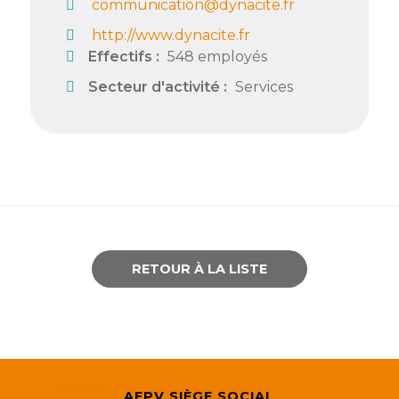
communication@dynacite.fr
Semaine
http://www.dynacite.fr
de
Effectifs :
548 employés
l’industrie
Secteur d'activité :
Services
Congrès
et
salons
Projets
collaboratifs
Agenda
RETOUR À LA LISTE
Newsletter
AEPV SIÈGE SOCIAL