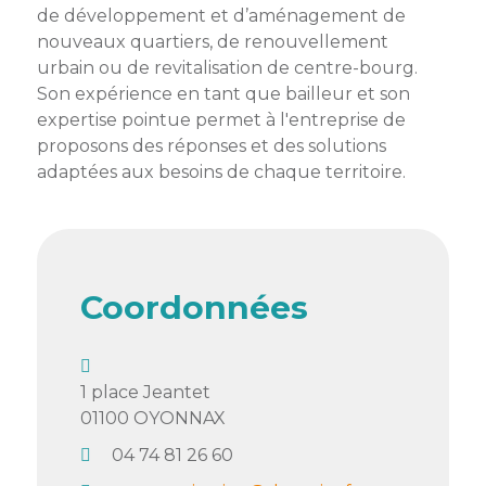
membres
de développement et d’aménagement de
Ateliers
CONTACT
Dispositifs
nouveaux quartiers, de renouvellement
AEPV
Actualité
partenaires
urbain ou de revitalisation de centre-bourg.
des
Club
Son expérience en tant que bailleur et son
membres
de
expertise pointue permet à l'entreprise de
managers
Kit
proposons des réponses et des solutions
intermédiaires
de
Offres
adaptées aux besoins de chaque territoire.
l’adhérent
privilèges
AEPV
au
Proposer
féminin
une
offre
Coordonnées
Industrie
privilège
Bâtiment
1 place Jeantet
Services
Defi
01100
OYONNAX
sportif
inter-
04 74 81 26 60
entreprises