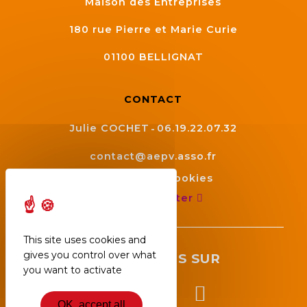
Maison des Entreprises
180 rue Pierre et Marie Curie
01100
BELLIGNAT
CONTACT
Julie COCHET
06.19.22.07.32
contact@aepv.asso.fr
Gestion des cookies
Nous contacter
This site uses cookies and
gives you control over what
SUIVEZ NOUS SUR
you want to activate
OK, accept all