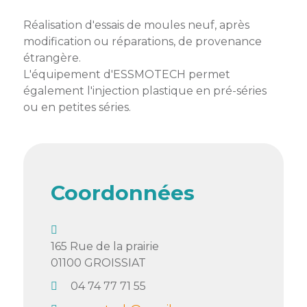
membres
Ateliers
CONTACT
Dispositifs
Réalisation d'essais de moules neuf, après
AEPV
Actualité
partenaires
modification ou réparations, de provenance
des
Club
étrangère.
membres
de
L'équipement d'ESSMOTECH permet
managers
Kit
également l'injection plastique en pré-séries
intermédiaires
de
Offres
ou en petites séries.
l’adhérent
privilèges
AEPV
au
Proposer
féminin
une
offre
Coordonnées
Industrie
privilège
Bâtiment
165 Rue de la prairie
Services
Defi
01100
GROISSIAT
sportif
inter-
04 74 77 71 55
entreprises