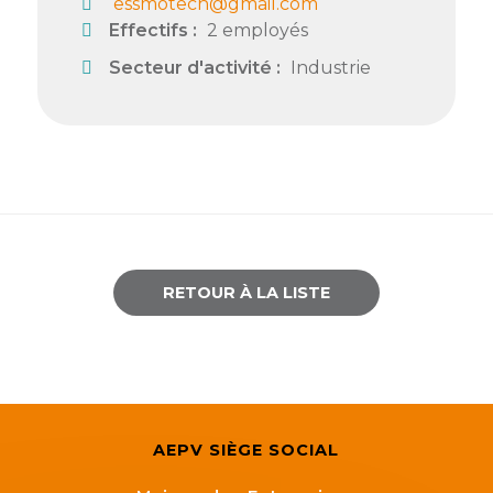
essmotech@gmail.com
Effectifs :
2 employés
Semaine
de
Secteur d'activité :
Industrie
l’industrie
Congrès
et
salons
Projets
collaboratifs
RETOUR À LA LISTE
Agenda
Newsletter
AEPV SIÈGE SOCIAL