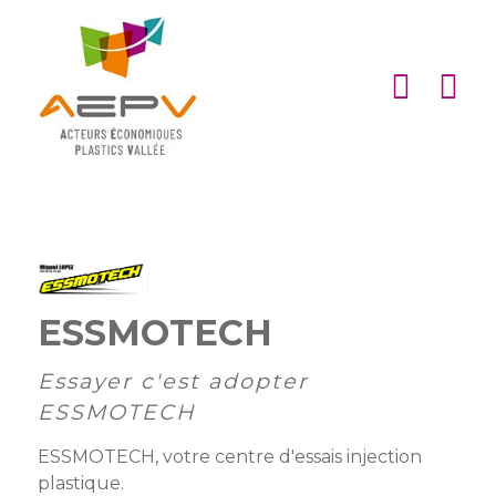
Cookies management panel
ACCUEIL
ASSOCIATION
ACTIONS
MEMBRES
PARTENARIATS
ESSMOTECH
Matinales
EMPLOI
et
Devenir
Essayer c'est adopter
afterworks
membre
ACTUALITÉS
ESSMOTECH
DE
Visites
Liste
Partenaires
ESSMOTECH, votre centre d'essais injection
L’AEPV
d’entreprise
des
institutionnels
plastique.