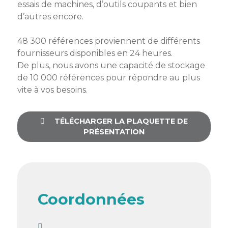
essais de machines, d’outils coupants et bien
Semaine
d’autres encore.
de
l’industrie
48 300 références proviennent de différents
fournisseurs disponibles en 24 heures.
Congrès
De plus, nous avons une capacité de stockage
et
de 10 000 références pour répondre au plus
salons
vite à vos besoins.
Projets
collaboratifs
TÉLÉCHARGER LA PLAQUETTE DE
PRÉSENTATION
Agenda
Newsletter
Coordonnées