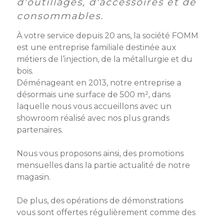
membres
d'outillages, d'accessoires et de
Ateliers
CONTACT
Dispositifs
consommables.
AEPV
Actualité
partenaires
des
À votre service depuis 20 ans, la société FOMM
Club
membres
est une entreprise familiale destinée aux
de
métiers de l’injection, de la métallurgie et du
managers
Kit
bois.
intermédiaires
de
Offres
Déménageant en 2013, notre entreprise a
l’adhérent
privilèges
désormais une surface de 500 m², dans
AEPV
au
Proposer
laquelle nous vous accueillons avec un
féminin
une
showroom réalisé avec nos plus grands
offre
partenaires.
Industrie
privilège
Nous vous proposons ainsi, des promotions
Bâtiment
mensuelles dans la partie actualité de notre
magasin.
Services
Defi
sportif
De plus, des opérations de démonstrations
inter-
vous sont offertes régulièrement comme des
entreprises