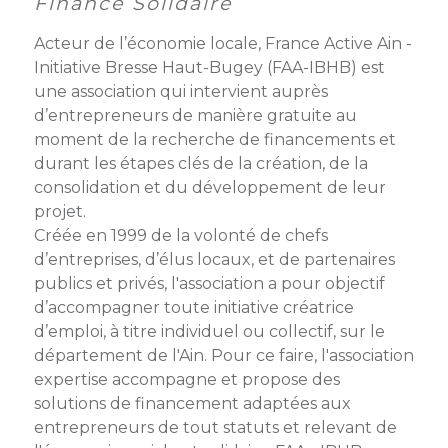
Finance Solidaire
membres
Ateliers
CONTACT
Dispositifs
AEPV
Actualité
Acteur de l’économie locale, France Active Ain -
partenaires
des
Initiative Bresse Haut-Bugey (FAA-IBHB) est
Club
membres
une association qui intervient auprès
de
d’entrepreneurs de manière gratuite au
managers
Kit
moment de la recherche de financements et
intermédiaires
de
Offres
durant les étapes clés de la création, de la
l’adhérent
privilèges
consolidation et du développement de leur
AEPV
projet.
au
Proposer
Créée en 1999 de la volonté de chefs
féminin
une
d’entreprises, d’élus locaux, et de partenaires
offre
Industrie
publics et privés, l'association a pour objectif
privilège
d’accompagner toute initiative créatrice
Bâtiment
d’emploi, à titre individuel ou collectif, sur le
département de l'Ain. Pour ce faire, l'association
Services
Defi
expertise accompagne et propose des
sportif
solutions de financement adaptées aux
inter-
entrepreneurs de tout statuts et relevant de
entreprises