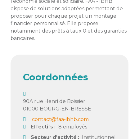
l'économie sociale et solidaire. FAA - IBHB
dispose de solutions adaptées permettant de
Semaine
proposer pour chaque projet un montage
de
financier personnalisé. Elle propose
l’industrie
notamment des prêts à taux 0 et des garanties
Congrès
bancaires.
et
salons
Projets
collaboratifs
Coordonnées
Agenda
Newsletter
90A rue Henri de Boissier
01000
BOURG-EN-BRESSE
contact@faa-ibhb.com
Effectifs :
8 employés
Secteur d'activité :
Institutionnel