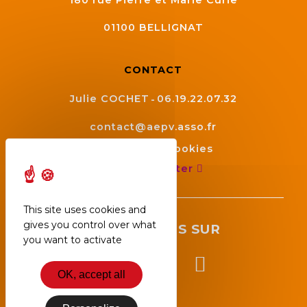
01100
BELLIGNAT
CONTACT
Julie COCHET
06.19.22.07.32
contact@aepv.asso.fr
Gestion des cookies
Nous contacter
This site uses cookies and
gives you control over what
SUIVEZ NOUS SUR
you want to activate
OK, accept all