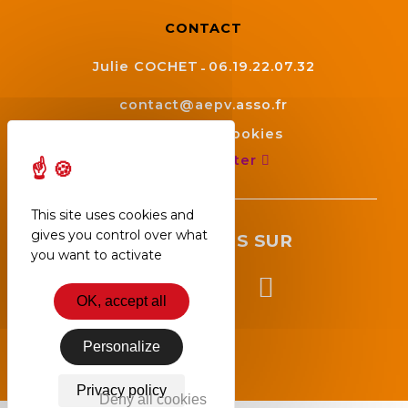
CONTACT
Julie COCHET
06.19.22.07.32
contact@aepv.asso.fr
Gestion des cookies
Nous contacter
This site uses cookies and
gives you control over what
SUIVEZ NOUS SUR
you want to activate
OK, accept all
Personalize
Privacy policy
Deny all cookies