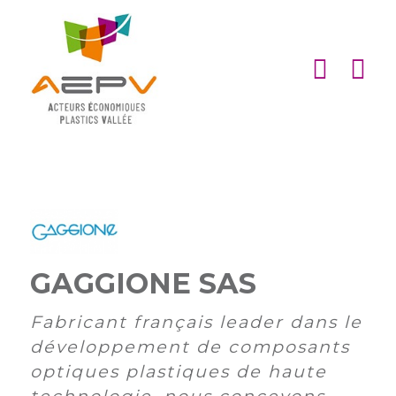
Cookies management panel
ACCUEIL
ASSOCIATION
ACTIONS
MEMBRES
PARTENARIATS
GAGGIONE SAS
Matinales
EMPLOI
et
Devenir
Fabricant français leader dans le
afterworks
membre
ACTUALITÉS
développement de composants
DE
Visites
Liste
Partenaires
optiques plastiques de haute
L’AEPV
d’entreprise
des
institutionnels