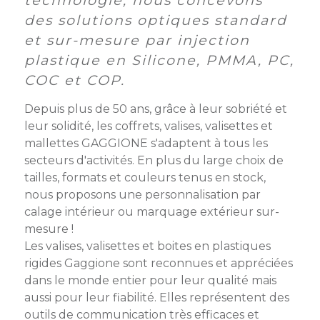
technologie, nous concevons
membres
Ateliers
CONTACT
Dispositifs
des solutions optiques standard
AEPV
Actualité
partenaires
et sur-mesure par injection
des
plastique en Silicone, PMMA, PC,
Club
membres
de
COC et COP.
managers
Kit
intermédiaires
de
Offres
Depuis plus de 50 ans, grâce à leur sobriété et
l’adhérent
privilèges
leur solidité, les coffrets, valises, valisettes et
AEPV
mallettes GAGGIONE s'adaptent à tous les
au
Proposer
secteurs d'activités. En plus du large choix de
féminin
une
tailles, formats et couleurs tenus en stock,
offre
nous proposons une personnalisation par
Industrie
privilège
calage intérieur ou marquage extérieur sur-
mesure !
Bâtiment
Les valises, valisettes et boites en plastiques
Services
Defi
rigides Gaggione sont reconnues et appréciées
sportif
dans le monde entier pour leur qualité mais
inter-
aussi pour leur fiabilité. Elles représentent des
entreprises
outils de communication très efficaces et