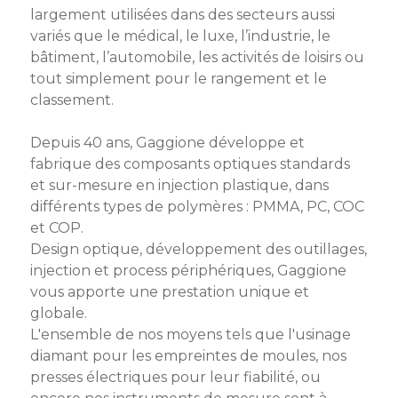
largement utilisées dans des secteurs aussi
Semaine
variés que le médical, le luxe, l’industrie, le
de
bâtiment, l’automobile, les activités de loisirs ou
l’industrie
tout simplement pour le rangement et le
classement.
Congrès
et
Depuis 40 ans, Gaggione développe et
salons
fabrique des composants optiques standards
Projets
et sur-mesure en injection plastique, dans
collaboratifs
différents types de polymères : PMMA, PC, COC
et COP.
Agenda
Design optique, développement des outillages,
injection et process périphériques, Gaggione
Newsletter
vous apporte une prestation unique et
globale.
L'ensemble de nos moyens tels que l'usinage
diamant pour les empreintes de moules, nos
presses électriques pour leur fiabilité, ou