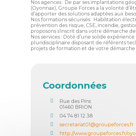
membres
Nos agences : De par ses implantations g
Ateliers
CONTACT
Dispositifs
(Oyonnax), Groupe Forces a la volonté d’êtr
AEPV
Actualité
d’apporter des solutions adaptées aux beso
partenaires
Nos formations sécurisés : Habilitation élec
des
prévention des risque, CSE, incendie, gest
Club
membres
proposons s’inscrit dans votre démarche de 
de
Nos services : Doté d’une solide expérience
managers
Kit
pluridisciplinaire disposant de référents t
intermédiaires
de
Offres
projets de formation et de votre démarche 
l’adhérent
privilèges
AEPV
au
Proposer
féminin
une
offre
Coordonnées
Industrie
privilège
Bâtiment
Rue des Pins
01460
BRION
Services
Defi
04 74 81 12 38
sportif
secretariat01@groupeforces.fr
inter-
entreprises
http://www.groupeforces.fr/oy