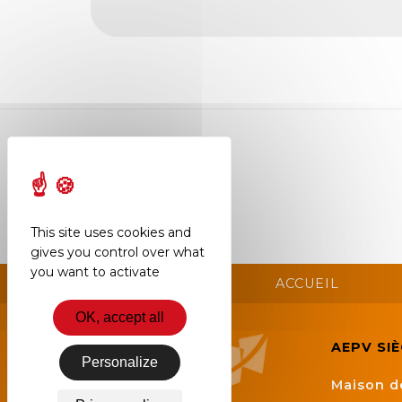
Semaine
de
l’industrie
Congrès
et
salons
Projets
collaboratifs
This site uses cookies and
Agenda
gives you control over what
you want to activate
Newsletter
ACCUEIL
OK, accept all
AEPV SI
Personalize
Maison d