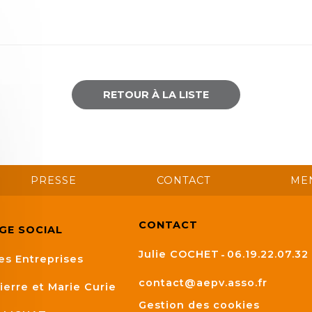
RETOUR À LA LISTE
PRESSE
CONTACT
ME
CONTACT
ÈGE SOCIAL
Julie COCHET
06.19.22.07.32
es Entreprises
contact@aepv.asso.fr
ierre et Marie Curie
Gestion des cookies