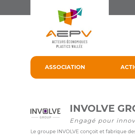
Cookies management panel
ACCUEIL
ASSOCIATION
ACTIONS
ASSOCIATION
ACT
MEMBRES
PARTENARIATS
Matinales
EMPLOI
et
Devenir
INVOLVE GR
afterworks
membre
ACTUALITÉS
DE
Engagé pour innove
Visites
Liste
Partenaires
L’AEPV
d’entreprise
des
institutionnels
Le groupe INVOLVE conçoit et fabrique des