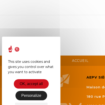
Semaine
de
l’industrie
Congrès
et
salons
Projets
collaboratifs
ACCUEIL
This site uses cookies and
Agenda
gives you control over what
you want to activate
Newsletter
AEPV SI
OK, accept all
Maison d
Personalize
180 rue P