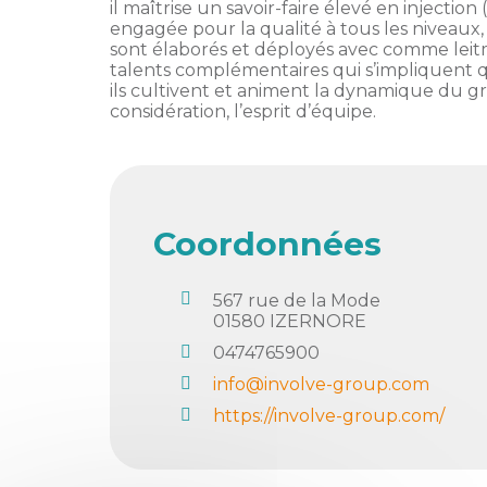
membres
il maîtrise un savoir-faire élevé en inject
Ateliers
CONTACT
Dispositifs
engagée pour la qualité à tous les niveaux,
AEPV
Actualité
sont élaborés et déployés avec comme leitmo
partenaires
talents complémentaires qui s’impliquent q
des
ils cultivent et animent la dynamique du gro
Club
membres
considération, l’esprit d’équipe.
de
managers
Kit
intermédiaires
de
Offres
l’adhérent
privilèges
AEPV
Coordonnées
au
Proposer
féminin
une
offre
567 rue de la Mode
Industrie
privilège
01580
IZERNORE
Bâtiment
0474765900
info@involve-group.com
Services
Defi
https://involve-group.com/
sportif
inter-
entreprises