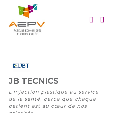
Cookies management panel
ACCUEIL
ASSOCIATION
ACTIONS
MEMBRES
PARTENARIATS
JB TECNICS
Matinales
EMPLOI
et
Devenir
L'injection plastique au service
afterworks
membre
ACTUALITÉS
de la santé, parce que chaque
DE
Visites
Liste
Partenaires
patient est au cœur de nos
L’AEPV
d’entreprise
des
institutionnels