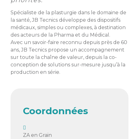
priorités.
membres
Ateliers
CONTACT
Dispositifs
Spécialiste de la plasturgie dans le domaine de
AEPV
Actualité
partenaires
la santé, JB Tecnics développe des dispositifs
des
Club
membres
médicaux, simples ou complexes, à destination
de
des acteurs de la Pharma et du Médical.
managers
Kit
Avec un savoir-faire reconnu depuis près de 60
intermédiaires
de
Offres
ans, JB Tecnics propose un accompagnement
l’adhérent
privilèges
sur toute la chaîne de valeur, depuis la co-
AEPV
conception de solutions sur-mesure jusqu’à la
au
Proposer
production en série.
féminin
une
offre
Industrie
privilège
Bâtiment
Coordonnées
Services
Defi
sportif
inter-
ZA en Grain
entreprises