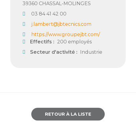
39360
CHASSAL-MOLINGES
Semaine
03 84 41 42 00
de
l’industrie
j.lambert@jbtecnics.com
https://www.groupejbt.com/
Congrès
Effectifs :
200 employés
et
salons
Secteur d'activité :
Industrie
Projets
collaboratifs
Agenda
Newsletter
RETOUR À LA LISTE