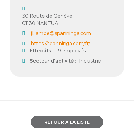
Semaine
de
30 Route de Genève
l’industrie
01130
NANTUA
jl.lampe@spanninga.com
Congrès
et
https://spanninga.com/fr/
salons
Effectifs :
19 employés
Secteur d'activité :
Industrie
Projets
collaboratifs
Agenda
Newsletter
RETOUR À LA LISTE