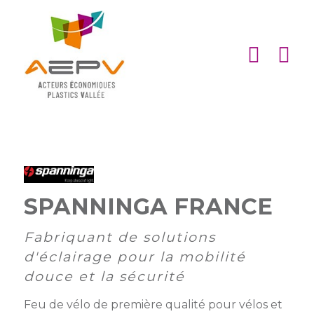
Cookies management panel
ACCUEIL
ASSOCIATION
ACTIONS
MEMBRES
PARTENARIATS
SPANNINGA FRANCE
Matinales
EMPLOI
Fabriquant de solutions
et
Devenir
afterworks
membre
d'éclairage pour la mobilité
ACTUALITÉS
douce et la sécurité
DE
Visites
Liste
Partenaires
L’AEPV
d’entreprise
des
institutionnels
Feu de vélo de première qualité pour vélos et