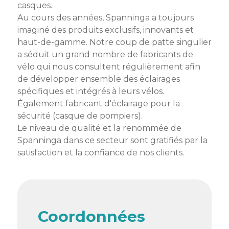
membres
casques.
Ateliers
CONTACT
Dispositifs
Au cours des années, Spanninga a toujours
AEPV
Actualité
partenaires
imaginé des produits exclusifs, innovants et
des
haut-de-gamme. Notre coup de patte singulier
Club
membres
a séduit un grand nombre de fabricants de
de
managers
Kit
vélo qui nous consultent régulièrement afin
intermédiaires
de
Offres
de développer ensemble des éclairages
l’adhérent
privilèges
spécifiques et intégrés à leurs vélos.
AEPV
Également fabricant d'éclairage pour la
au
Proposer
sécurité (casque de pompiers).
féminin
une
Le niveau de qualité et la renommée de
offre
Spanninga dans ce secteur sont gratifiés par la
Industrie
privilège
satisfaction et la confiance de nos clients.
Bâtiment
Services
Defi
sportif
inter-
Coordonnées
entreprises