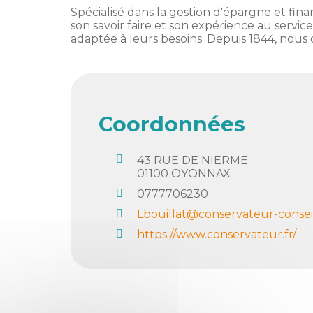
membres
Spécialisé dans la gestion d'épargne et fina
Ateliers
CONTACT
Dispositifs
son savoir faire et son expérience au servi
AEPV
Actualité
partenaires
adaptée à leurs besoins. Depuis 1844, nous
des
Club
membres
de
managers
Kit
intermédiaires
de
Offres
Coordonnées
l’adhérent
privilèges
AEPV
au
Proposer
43 RUE DE NIERME
féminin
une
01100
OYONNAX
offre
0777706230
Industrie
privilège
Lbouillat@conservateur-conseil
Bâtiment
https://www.conservateur.fr/
Services
Defi
sportif
inter-
entreprises