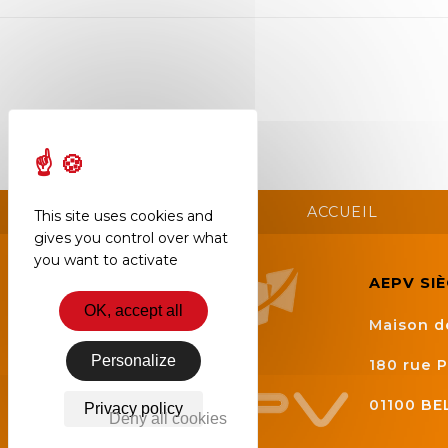
Semaine
de
l’industrie
Congrès
et
salons
Projets
ACCUEIL
This site uses cookies and
collaboratifs
gives you control over what
you want to activate
Agenda
AEPV SI
Newsletter
OK, accept all
Maison d
Personalize
180 rue P
01100
BE
Privacy policy
Deny all cookies