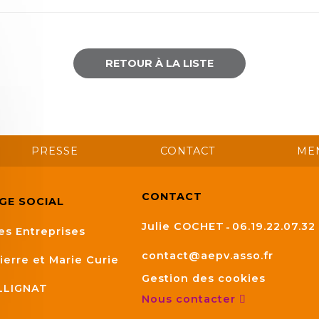
RETOUR À LA LISTE
PRESSE
CONTACT
ME
CONTACT
ÈGE SOCIAL
Julie COCHET
06.19.22.07.32
es Entreprises
contact@aepv.asso.fr
ierre et Marie Curie
Gestion des cookies
LLIGNAT
Nous contacter