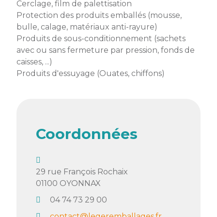
Cerclage, film de palettisation
Semaine
Protection des produits emballés (mousse,
de
bulle, calage, matériaux anti-rayure)
l’industrie
Produits de sous-conditionnement (sachets
avec ou sans fermeture par pression, fonds de
Congrès
caisses, ...)
et
Produits d'essuyage (Ouates, chiffons)
salons
Projets
collaboratifs
Agenda
Coordonnées
Newsletter
29 rue François Rochaix
01100
OYONNAX
04 74 73 29 00
contact@legeremballages.fr