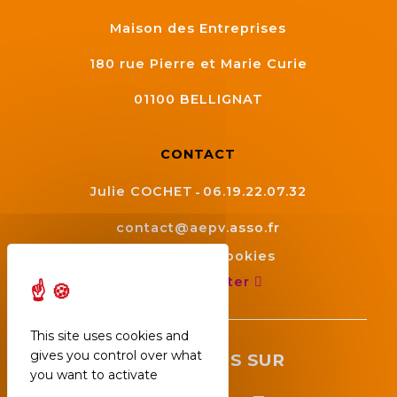
Maison des Entreprises
180 rue Pierre et Marie Curie
01100
BELLIGNAT
CONTACT
Julie COCHET
06.19.22.07.32
contact@aepv.asso.fr
Gestion des cookies
Nous contacter
This site uses cookies and
gives you control over what
SUIVEZ NOUS SUR
you want to activate