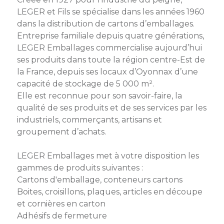
membres
Ateliers
CONTACT
LEGER et Fils se spécialise dans les années 1960
Dispositifs
AEPV
Actualité
partenaires
dans la distribution de cartons d’emballages.
des
Entreprise familiale depuis quatre générations,
Club
membres
LEGER Emballages commercialise aujourd’hui
de
ses produits dans toute la région centre-Est de
managers
Kit
la France, depuis ses locaux d’Oyonnax d’une
intermédiaires
de
Offres
capacité de stockage de 5 000 m².
l’adhérent
privilèges
Elle est reconnue pour son savoir-faire, la
AEPV
qualité de ses produits et de ses services par les
au
Proposer
féminin
une
industriels, commerçants, artisans et
offre
groupement d’achats.
Industrie
privilège
LEGER Emballages met à votre disposition les
Bâtiment
gammes de produits suivantes :
Cartons d'emballage, conteneurs cartons
Services
Defi
Boites, croisillons, plaques, articles en découpe
sportif
et cornières en carton
inter-
Adhésifs de fermeture
entreprises