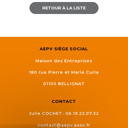
RETOUR À LA LISTE
AEPV SIÈGE SOCIAL
Maison des Entreprises
180 rue Pierre et Marie Curie
01100
BELLIGNAT
CONTACT
Julie COCHET
06.19.22.07.32
contact@aepv.asso.fr