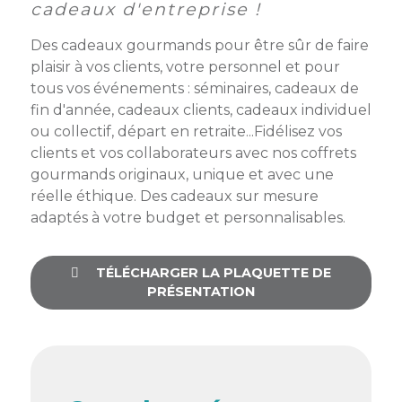
membres
cadeaux d'entreprise !
Ateliers
CONTACT
Dispositifs
AEPV
Actualité
partenaires
Des cadeaux gourmands pour être sûr de faire
des
plaisir à vos clients, votre personnel et pour
Club
membres
tous vos événements : séminaires, cadeaux de
de
fin d'année, cadeaux clients, cadeaux individuel
managers
Kit
ou collectif, départ en retraite...Fidélisez vos
intermédiaires
de
Offres
clients et vos collaborateurs avec nos coffrets
l’adhérent
privilèges
AEPV
gourmands originaux, unique et avec une
au
Proposer
réelle éthique. Des cadeaux sur mesure
féminin
une
adaptés à votre budget et personnalisables.
offre
Industrie
privilège
TÉLÉCHARGER LA PLAQUETTE DE
Bâtiment
PRÉSENTATION
Services
Defi
sportif
inter-
entreprises