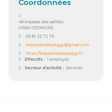
Coordonnées
Semaine
de
l’industrie
48 impasse des œillets
01580
IZERNORE
Congrès
et
06 81 32 72 79
salons
lespepitesdepeggy@gmail.com
Projets
https://lespepitesdepeggy.fr/
collaboratifs
Effectifs :
1 employés
Agenda
Secteur d'activité :
Services
Newsletter